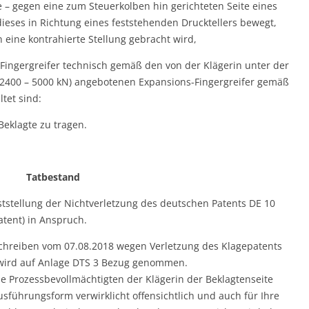
 – gegen eine zum Steuerkolben hin gerichteten Seite eines
ieses in Richtung eines feststehenden Drucktellers bewegt,
 eine kontrahierte Stellung gebracht wird,
ingergreifer technisch gemäß den von der Klägerin unter der
 (2400 – 5000 kN) angebotenen Expansions-Fingergreifer gemäß
tet sind:
 Beklagte zu tragen.
Tatbestand
ststellung der Nichtverletzung des deutschen Patents DE 10
tent) in Anspruch.
Schreiben vom 07.08.2018 wegen Verletzung des Klagepatents
 wird auf Anlage DTS 3 Bezug genommen.
ie Prozessbevollmächtigten der Klägerin der Beklagtenseite
usführungsform verwirklicht offensichtlich und auch für Ihre