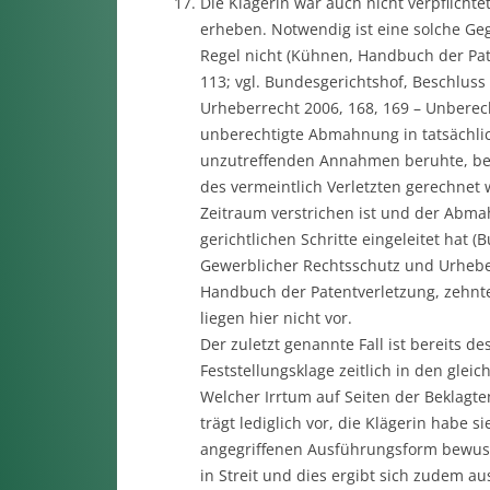
Die Klägerin war auch nicht verpflich
erheben. Notwendig ist eine solche Ge
Regel nicht (Kühnen, Handbuch der Pat
113; vgl. Bundesgerichtshof, Beschluss
Urheberrecht 2006, 168, 169 – Unberec
unberechtigte Abmahnung in tatsächlich
unzutreffenden Annahmen beruhte, bei 
des vermeintlich Verletzten gerechnet
Zeitraum verstrichen ist und der Abm
gerichtlichen Schritte eingeleitet hat (
Gewerblicher Rechtsschutz und Urheb
Handbuch der Patentverletzung, zehnte
liegen hier nicht vor.
Der zuletzt genannte Fall ist bereits
Feststellungsklage zeitlich in den glei
Welcher Irrtum auf Seiten der Beklagten
trägt lediglich vor, die Klägerin habe s
angegriffenen Ausführungsform bewusst
in Streit und dies ergibt sich zudem a