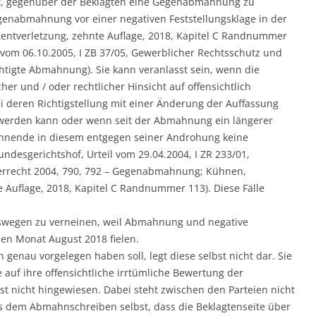
tet, gegenüber der Beklagten eine Gegenabmahnung zu
genabmahnung vor einer negativen Feststellungsklage in der
entverletzung, zehnte Auflage, 2018, Kapitel C Randnummer
 vom 06.10.2005, I ZB 37/05, Gewerblicher Rechtsschutz und
htigte Abmahnung). Sie kann veranlasst sein, wenn die
er und / oder rechtlicher Hinsicht auf offensichtlich
deren Richtigstellung mit einer Änderung der Auffassung
 werden kann oder wenn seit der Abmahnung ein längerer
ahnende in diesem entgegen seiner Androhung keine
Bundesgerichtshof, Urteil vom 29.04.2004, I ZR 233/01,
errecht 2004, 790, 792 – Gegenabmahnung; Kühnen,
 Auflage, 2018, Kapitel C Randnummer 113). Diese Fälle
 deswegen zu verneinen, weil Abmahnung und negative
chen Monat August 2018 fielen.
 genau vorgelegen haben soll, legt diese selbst nicht dar. Sie
ie auf ihre offensichtliche irrtümliche Bewertung der
 nicht hingewiesen. Dabei steht zwischen den Parteien nicht
us dem Abmahnschreiben selbst, dass die Beklagtenseite über