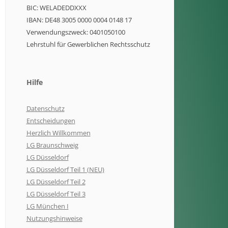
BIC: WELADEDDXXX
IBAN: DE48 3005 0000 0004 0148 17
Verwendungszweck: 0401050100
Lehrstuhl für Gewerblichen Rechtsschutz
Hilfe
Datenschutz
Entscheidungen
Herzlich Willkommen
LG Braunschweig
LG Düsseldorf
LG Düsseldorf Teil 1 (NEU)
LG Düsseldorf Teil 2
LG Düsseldorf Teil 3
LG München I
Nutzungshinweise