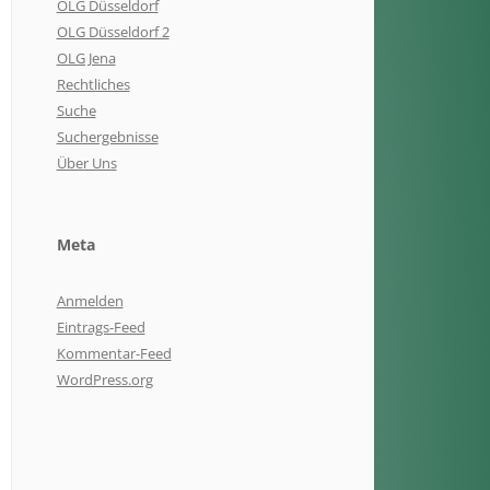
OLG Düsseldorf
OLG Düsseldorf 2
OLG Jena
Rechtliches
Suche
Suchergebnisse
Über Uns
Meta
Anmelden
Eintrags-Feed
Kommentar-Feed
WordPress.org