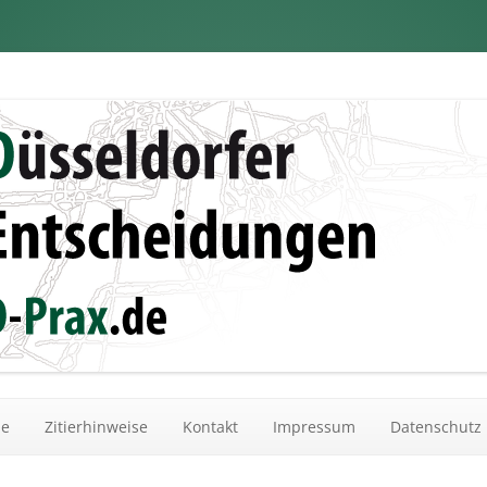
dungen
Zum Inhalt springen
he
Zitierhinweise
Kontakt
Impressum
Datenschutz