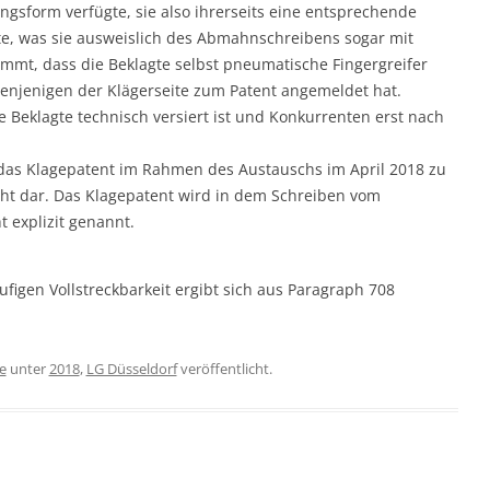
gsform verfügte, sie also ihrerseits eine entsprechende
e, was sie ausweislich des Abmahnschreibens sogar mit
kommt, dass die Beklagte selbst pneumatische Fingergreifer
denjenigen der Klägerseite zum Patent angemeldet hat.
e Beklagte technisch versiert ist und Konkurrenten erst nach
das Klagepatent im Rahmen des Austauschs im April 2018 zu
nicht dar. Das Klagepatent wird in dem Schreiben vom
t explizit genannt.
ufigen Vollstreckbarkeit ergibt sich aus Paragraph 708
e
unter
2018
,
LG Düsseldorf
veröffentlicht.