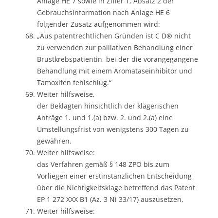
Anlage HE 7 sowie in Ziffer 1, Absatz 2 der
Gebrauchsinformation nach Anlage HE 6
folgender Zusatz aufgenommen wird:
„Aus patentrechtlichen Gründen ist C D® nicht
zu verwenden zur palliativen Behandlung einer
Brustkrebspatientin, bei der die vorangegangene
Behandlung mit einem Aromataseinhibitor und
Tamoxifen fehlschlug.“
Weiter hilfsweise,
der Beklagten hinsichtlich der klägerischen
Anträge 1. und 1.(a) bzw. 2. und 2.(a) eine
Umstellungsfrist von wenigstens 300 Tagen zu
gewähren.
Weiter hilfsweise:
das Verfahren gemäß § 148 ZPO bis zum
Vorliegen einer erstinstanzlichen Entscheidung
über die Nichtigkeitsklage betreffend das Patent
EP 1 272 XXX B1 (Az. 3 Ni 33/17) auszusetzen,
Weiter hilfsweise: