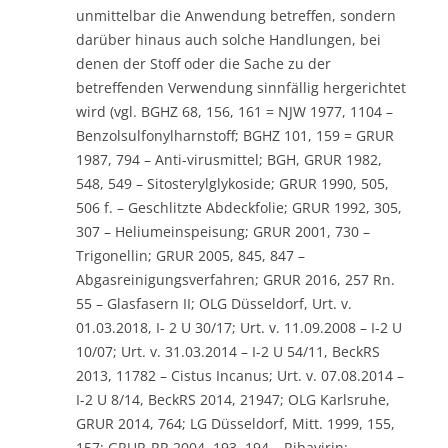
unmittelbar die Anwendung betreffen, sondern
darüber hinaus auch solche Handlungen, bei
denen der Stoff oder die Sache zu der
betreffenden Verwendung sinnfällig hergerichtet
wird (vgl. BGHZ 68, 156, 161 = NJW 1977, 1104 –
Benzolsulfonylharnstoff; BGHZ 101, 159 = GRUR
1987, 794 – Anti-virusmittel; BGH, GRUR 1982,
548, 549 – Sitosterylglykoside; GRUR 1990, 505,
506 f. – Geschlitzte Abdeckfolie; GRUR 1992, 305,
307 – Heliumeinspeisung; GRUR 2001, 730 –
Trigonellin; GRUR 2005, 845, 847 –
Abgasreinigungsverfahren; GRUR 2016, 257 Rn.
55 – Glasfasern II; OLG Düsseldorf, Urt. v.
01.03.2018, I- 2 U 30/17; Urt. v. 11.09.2008 – I-2 U
10/07; Urt. v. 31.03.2014 – I-2 U 54/11, BeckRS
2013, 11782 – Cistus Incanus; Urt. v. 07.08.2014 –
I-2 U 8/14, BeckRS 2014, 21947; OLG Karlsruhe,
GRUR 2014, 764; LG Düsseldorf, Mitt. 1999, 155,
157; GRUR-RR 2004, 193, 194 – Ribavirin;