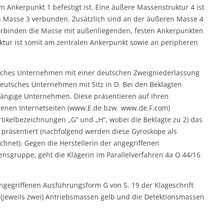
m Ankerpunkt 1 befestigt ist. Eine äußere Massenstruktur 4 ist
n Masse 3 verbunden. Zusätzlich sind an der äußeren Masse 4
erbinden die Masse mit außenliegenden, festen Ankerpunkten
ktur ist somit am zentralen Ankerpunkt sowie an peripheren
nisches Unternehmen mit einer deutschen Zweigniederlassung
n deutsches Unternehmen mit Sitz in D. Bei den Beklagten
ängige Unternehmen. Diese präsentieren auf ihren
ltenen Internetseiten (www.E.de bzw. www.de.F.com)
rtikelbezeichnungen „G“ und „H“, wobei die Beklagte zu 2) das
 präsentiert (nachfolgend werden diese Gyroskope als
hnet). Gegen die Herstellerin der angegriffenen
sgruppe, geht die Klägerin im Parallelverfahren 4a O 44/16
egriffenen Ausführungsform G von S. 19 der Klageschrift
e (jeweils zwei) Antriebsmassen gelb und die Detektionsmassen