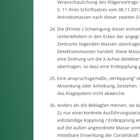
Veranschaulichung des Klägervortrags w
S. 11 ihres Schriftsatzes vom 08.11.2017
Antriebsmassen nach dieser zweiten Si
Die (Primär-) Schwingung dieser einheit
Umlenkfedern in den Ecken der angegr
Zentrums liegenden Massen übertragen,
Detektionsmassen handelt. Diese Mass
eine Drehung um die X-Achse detektie
übertragen, so dass eine Entkopplung 
Eine anspruchsgemäße „Verkippung“ eine
Absenkung oder Anhebung, bestehen. D
das Klagepatent nicht abweiche.
Anders als die Beklagten meinen, sei da
2): nur eine) konkrete Ausführungsvari
vollständige Kopplung / Entkopplung erf
auf die außen angeordnete Masse unmit
mittelbare Einwirkung der Corioliskraft