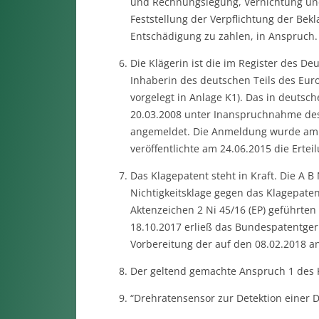
und Rechnungslegung, Vernichtung und
Feststellung der Verpflichtung der Be
Entschädigung zu zahlen, in Anspruch.
Die Klägerin ist die im Register des D
Inhaberin des deutschen Teils des Euro
vorgelegt in Anlage K1). Das in deutsc
20.03.2008 unter Inanspruchnahme des 
angemeldet. Die Anmeldung wurde am 1
veröffentlichte am 24.06.2015 die Ertei
Das Klagepatent steht in Kraft. Die A
Nichtigkeitsklage gegen das Klagepaten
Aktenzeichen 2 Ni 45/16 (EP) geführte
18.10.2017 erließ das Bundespatentgeri
Vorbereitung der auf den 08.02.2018 a
Der geltend gemachte Anspruch 1 des Kl
“Drehratensensor zur Detektion einer 