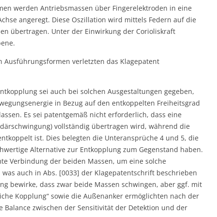
men werden Antriebsmassen über Fingerelektroden in eine
Achse angeregt. Diese Oszillation wird mittels Federn auf die
n übertragen. Unter der Einwirkung der Corioliskraft
bene.
nen Ausführungsformen verletzten das Klagepatent
Entkopplung sei auch bei solchen Ausgestaltungen gegeben,
wegungsenergie in Bezug auf den entkoppelten Freiheitsgrad
assen. Es sei patentgemäß nicht erforderlich, dass eine
ärschwingung) vollständig übertragen wird, während die
tkoppelt ist. Dies belegten die Unteransprüche 4 und 5, die
chwertige Alternative zur Entkopplung zum Gegenstand haben.
mte Verbindung der beiden Massen, um eine solche
was auch in Abs. [0033] der Klagepatentschrift beschrieben
ng bewirke, dass zwar beide Massen schwingen, aber ggf. mit
eiche Kopplung“ sowie die Außenanker ermöglichten nach der
Balance zwischen der Sensitivität der Detektion und der