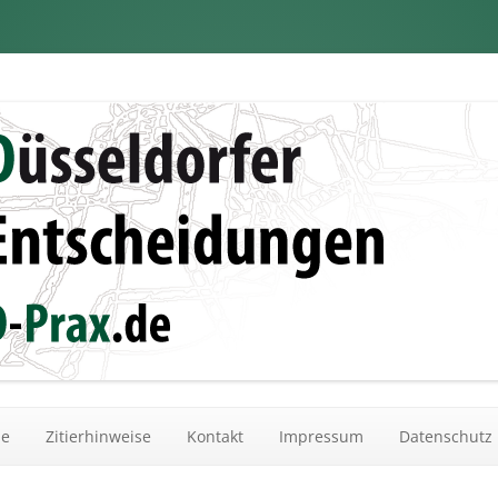
dungen
Zum Inhalt springen
he
Zitierhinweise
Kontakt
Impressum
Datenschutz