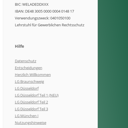
BIC: WELADEDDXXX
IBAN: DE48 3005 0000 0004 0148 17
Verwendungszweck: 0401050100
Lehrstuhl für Gewerblichen Rechtsschutz
Hilfe
Datenschutz
Entscheidungen
Herzlich Willkommen
LG Braunschweig
LG Düsseldorf
LG Düsseldorf Teil 1 (NEU)
LG Düsseldorf Teil 2
LG Düsseldorf Teil 3
LG München I
Nutzungshinweise