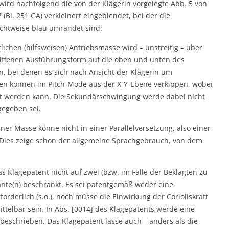
ird nachfolgend die von der Klägerin vorgelegte Abb. 5 von
 (Bl. 251 GA) verkleinert eingeblendet, bei der die
chtweise blau umrandet sind:
lichen (hilfsweisen) Antriebsmasse wird – unstreitig – über
iffenen Ausführungsform auf die oben und unten des
 bei denen es sich nach Ansicht der Klägerin um
en können im Pitch-Mode aus der X-Y-Ebene verkippen, wobei
rt werden kann. Die Sekundärschwingung werde dabei nicht
gegeben sei.
r Masse könne nicht in einer Parallelversetzung, also einer
ies zeige schon der allgemeine Sprachgebrauch, von dem
s Klagepatent nicht auf zwei (bzw. im Falle der Beklagten zu
ante(n) beschränkt. Es sei patentgemäß weder eine
orderlich (s.o.), noch müsse die Einwirkung der Corioliskraft
telbar sein. In Abs. [0014] des Klagepatents werde eine
 beschrieben. Das Klagepatent lasse auch – anders als die