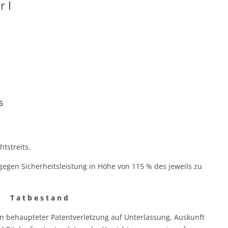
 I
6
htstreits.
bar gegen Sicherheitsleistung in Höhe von 115 % des jeweils zu
T a t b e s t a n d
n behaupteter Patentverletzung auf Unterlassung, Auskunft