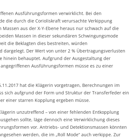
ffenen Ausführungsformen verwirklicht. Bei den
 die durch die Corioliskraft verursachte Verkippung
n Massen aus der X-Y-Ebene heraus nur schwach auf die
e beiden Massen in dieser sekundären Schwingungsmode
it die Beklagten dies bestreiten, würden
d dargelegt. Der Wert von unter 2 % Übertragungsverlusten
ue hinein behauptet. Aufgrund der Ausgestaltung der
n angegriffenen Ausführungsformen müsse es zu einer
.11.2017 hat die Klägerin vorgetragen, Berechnungen im
ss sich aufgrund der Form und Struktur der Transferfeder ein
er einer starren Kopplung ergeben müsse.
Klägerin unzutreffend – von einer fehlenden Entkopplung
sgehen sollte, läge dennoch eine Verwirklichung dieses
hrungsformen vor. Antriebs- und Detektionsmassen könnten
 angesehen werden, die im „Roll Mode“ auch verkippe. Zur