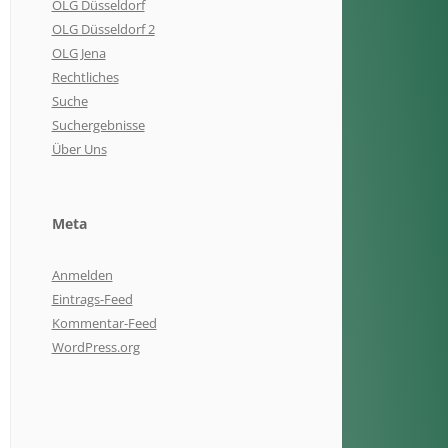
OLG Düsseldorf
OLG Düsseldorf 2
OLG Jena
Rechtliches
Suche
Suchergebnisse
Über Uns
Meta
Anmelden
Eintrags-Feed
Kommentar-Feed
WordPress.org