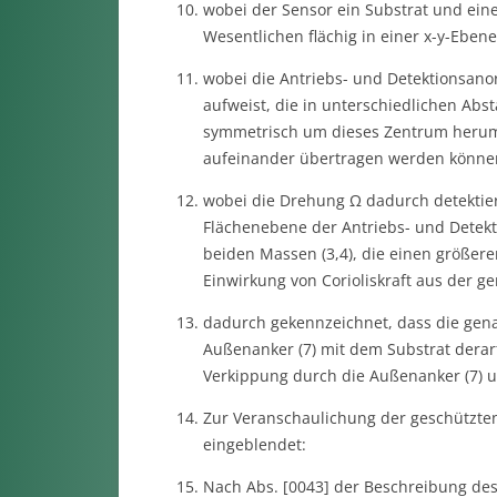
wobei der Sensor ein Substrat und eine
Wesentlichen flächig in einer x-y-Eben
wobei die Antriebs- und Detektionsano
aufweist, die in unterschiedlichen Ab
symmetrisch um dieses Zentrum herum
aufeinander übertragen werden können 
wobei die Drehung Ω dadurch detektier
Flächenebene der Antriebs- und Detekt
beiden Massen (3,4), die einen größer
Einwirkung von Corioliskraft aus der 
dadurch gekennzeichnet, dass die gen
Außenanker (7) mit dem Substrat derar
Verkippung durch die Außenanker (7) un
Zur Veranschaulichung der geschützten 
eingeblendet:
Nach Abs. [0043] der Beschreibung des K