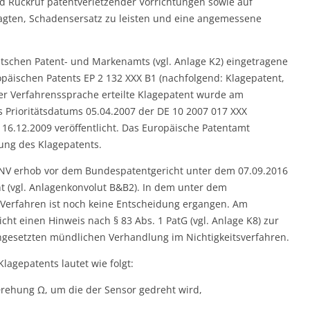
 Rückruf patentverletzender Vorrichtungen sowie auf
klagten, Schadensersatz zu leisten und eine angemessene
eutschen Patent- und Markenamts (vgl. Anlage K2) eingetragene
päischen Patents EP 2 132 XXX B1 (nachfolgend: Klagepatent,
her Verfahrenssprache erteilte Klagepatent wurde am
Prioritätsdatums 05.04.2007 der DE 10 2007 017 XXX
6.12.2009 veröffentlicht. Das Europäische Patentamt
lung des Klagepatents.
 B NV erhob vor dem Bundespatentgericht unter dem 07.09.2016
t (vgl. Anlagenkonvolut B&B2). In dem unter dem
n Verfahren ist noch keine Entscheidung ergangen. Am
cht einen Hinweis nach § 83 Abs. 1 PatG (vgl. Anlage K8) zur
ngesetzten mündlichen Verhandlung im Nichtigkeitsverfahren.
agepatents lautet wie folgt:
Drehung Ω, um die der Sensor gedreht wird,