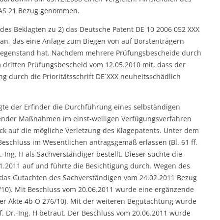
e AS 21 Bezug genommen.
 des Beklagten zu 2) das Deutsche Patent DE 10 2006 052 XXX
 an, das eine Anlage zum Biegen von auf Borstenträgern
Gegenstand hat. Nachdem mehrere Prüfungsbescheide durch
 dritten Prüfungsbescheid vom 12.05.2010 mit, dass der
 durch die Prioritätsschrift DE`XXX neuheitsschädlich
gte der Erfinder die Durchführung eines selbständigen
erender Maßnahmen im einst-weiligen Verfügungsverfahren
ick auf die mögliche Verletzung des Klagepatents. Unter dem
eschluss im Wesentlichen antragsgemäß erlassen (Bl. 61 ff.
-Ing. H als Sachverständiger bestellt. Dieser suchte die
.01.2011 auf und führte die Besichtigung durch. Wegen des
 das Gutachten des Sachverständigen vom 24.02.2011 Bezug
6/10). Mit Beschluss vom 20.06.2011 wurde eine ergänzende
der Akte 4b O 276/10). Mit der weiteren Begutachtung wurde
f. Dr.-Ing. H betraut. Der Beschluss vom 20.06.2011 wurde