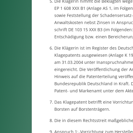
Die Klägerin nimmt die Beklagten wege
EP 1 608 XXX B1 (Anlage AS 1, im Folg
sowie Feststellung der Schadensersatz-
Anwaltskosten nebst Zinsen in Anspruc
schrift DE 103 15 XXX B3 (im Folgenden:
Entschädigung bzw. einen Bereicherun
Die Klägerin ist im Register des Deut
Klagepatents ausgewiesen (Anlage K 1
am 31.03.2004 unter Inanspruchnahme d
eingereicht. Die Veröffentlichung der
Hinweis auf die Patenterteilung veröffe
Bundesrepublik Deutschland in Kraft. 
Patent- und Markenamt unter dem Akten
Das Klagepatent betrifft eine Vorricht
Borsten auf Borstenträgern.
Die in diesem Rechtsstreit maßgebliche
Anspruch 1:„Vorrichtung zum Herstelle