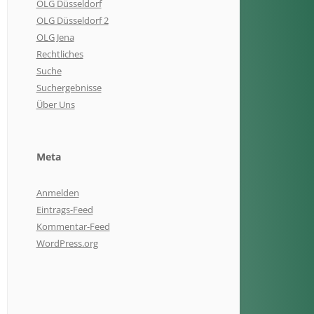
OLG Düsseldorf
OLG Düsseldorf 2
OLG Jena
Rechtliches
Suche
Suchergebnisse
Über Uns
Meta
Anmelden
Eintrags-Feed
Kommentar-Feed
WordPress.org