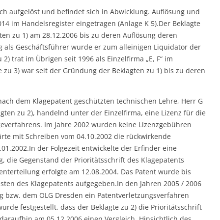
ich aufgelöst und befindet sich in Abwicklung. Auflösung und
4 im Handelsregister eingetragen (Anlage K 5).Der Beklagte
ten zu 1) am 28.12.2006 bis zu deren Auflösung deren
 als Geschäftsführer wurde er zum alleinigen Liquidator der
 2) trat im Übrigen seit 1996 als Einzelfirma „E, F“ im
e zu 3) war seit der Gründung der Beklagten zu 1) bis zu deren
.
r nach dem Klagepatent geschützten technischen Lehre, Herr G
gten zu 2), handelnd unter der Einzelfirma, eine Lizenz für die
geverfahrens. Im Jahre 2002 wurden keine Lizenzgebühren
klärte mit Schreiben vom 04.10.2002 die rückwirkende
1.2002.In der Folgezeit entwickelte der Erfinder eine
, die Gegenstand der Prioritätsschrift des Klagepatents
tenterteilung erfolgte am 12.08.2004. Das Patent wurde bis
sten des Klagepatents aufgegeben.In den Jahren 2005 / 2006
zig bzw. dem OLG Dresden ein Patentverletzungsverfahren
rde festgestellt, dass der Beklagte zu 2) die Prioritätsschrift
 daraufhin am 05.12.2006 einen Vergleich. Hinsichtlich des