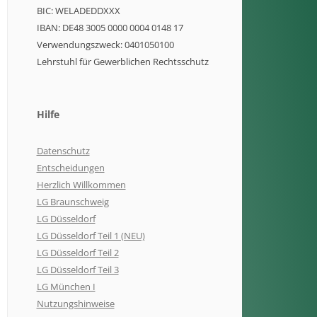
BIC: WELADEDDXXX
IBAN: DE48 3005 0000 0004 0148 17
Verwendungszweck: 0401050100
Lehrstuhl für Gewerblichen Rechtsschutz
Hilfe
Datenschutz
Entscheidungen
Herzlich Willkommen
LG Braunschweig
LG Düsseldorf
LG Düsseldorf Teil 1 (NEU)
LG Düsseldorf Teil 2
LG Düsseldorf Teil 3
LG München I
Nutzungshinweise