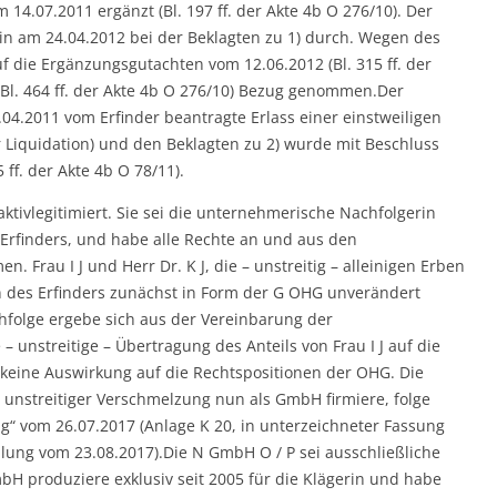
14.07.2011 ergänzt (Bl. 197 ff. der Akte 4b O 276/10). Der
in am 24.04.2012 bei der Beklagten zu 1) durch. Wegen des
f die Ergänzungsgutachten vom 12.06.2012 (Bl. 315 ff. der
(Bl. 464 ff. der Akte 4b O 276/10) Bezug genommen.Der
.04.2011 vom Erfinder beantragte Erlass einer einstweiligen
r Liquidation) und den Beklagten zu 2) wurde mit Beschluss
ff. der Akte 4b O 78/11).
 aktivlegitimiert. Sie sei die unternehmerische Nachfolgerin
 Erfinders, und habe alle Rechte an und aus den
 Frau I J und Herr Dr. K J, die – unstreitig – alleinigen Erben
 des Erfinders zunächst in Form der G OHG unverändert
hfolge ergebe sich aus der Vereinbarung der
– unstreitige – Übertragung des Anteils von Frau I J auf die
 keine Auswirkung auf die Rechtspositionen der OHG. Die
h unstreitiger Verschmelzung nun als GmbH firmiere, folge
g“ vom 26.07.2017 (Anlage K 20, in unterzeichneter Fassung
lung vom 23.08.2017).Die N GmbH O / P sei ausschließliche
H produziere exklusiv seit 2005 für die Klägerin und habe