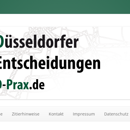
dungen
Zum Inhalt springen
he
Zitierhinweise
Kontakt
Impressum
Datenschutz