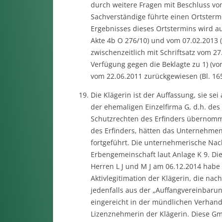
durch weitere Fragen mit Beschluss vom 
Sachverständige führte einen Ortsterm
Ergebnisses dieses Ortstermins wird au
Akte 4b O 276/10) und vom 07.02.2013 
zwischenzeitlich mit Schriftsatz vom 27
Verfügung gegen die Beklagte zu 1) (vo
vom 22.06.2011 zurückgewiesen (Bl. 165 
Die Klägerin ist der Auffassung, sie sei
der ehemaligen Einzelfirma G, d.h. des
Schutzrechten des Erfinders übernommen.
des Erfinders, hätten das Unternehmen
fortgeführt. Die unternehmerische Nac
Erbengemeinschaft laut Anlage K 9. Die 
Herren L J und M J am 06.12.2014 habe
Aktivlegitimation der Klägerin, die nac
jedenfalls aus der „Auffangvereinbarun
eingereicht in der mündlichen Verhand
Lizenznehmerin der Klägerin. Diese Gmb