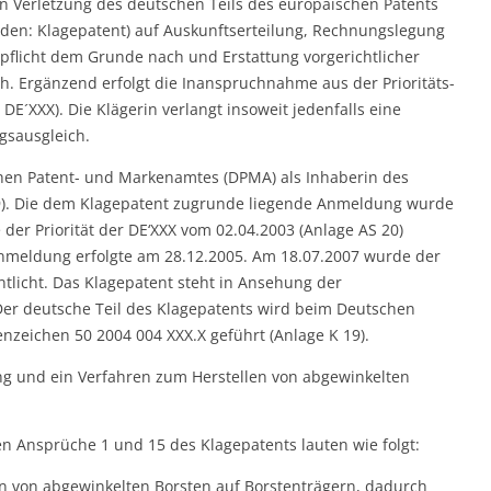
n Verletzung des deutschen Teils des europäischen Patents
enden: Klagepatent) auf Auskunftserteilung, Rechnungslegung
pflicht dem Grunde nach und Erstattung vorgerichtlicher
h. Ergänzend erfolgt die Inanspruchnahme aus der Prioritäts-
 DE´XXX). Die Klägerin verlangt insoweit jedenfalls eine
gsausgleich.
schen Patent- und Markenamtes (DPMA) als Inhaberin des
9). Die dem Klagepatent zugrunde liegende Anmeldung wurde
er Priorität der DE‘XXX vom 02.04.2003 (Anlage AS 20)
 Anmeldung erfolgte am 28.12.2005. Am 18.07.2007 wurde der
ntlicht. Das Klagepatent steht in Ansehung der
Der deutsche Teil des Klagepatents wird beim Deutschen
zeichen 50 2004 004 XXX.X geführt (Anlage K 19).
ung und ein Verfahren zum Herstellen von abgewinkelten
n Ansprüche 1 und 15 des Klagepatents lauten wie folgt:
n von abgewinkelten Borsten auf Borstenträgern, dadurch