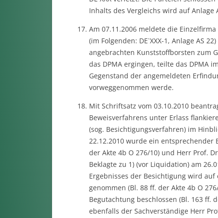
Inhalts des Vergleichs wird auf Anlag
Am 07.11.2006 meldete die Einzelfirma
(im Folgenden: DE`XXX-1, Anlage AS 22)
angebrachten Kunststoffborsten zum 
das DPMA ergingen, teilte das DPMA im
Gegenstand der angemeldeten Erfindung
vorweggenommen werde.
Mit Schriftsatz vom 03.10.2010 beantra
Beweisverfahrens unter Erlass flanki
(sog. Besichtigungsverfahren) im Hinbl
22.12.2010 wurde ein entsprechender B
der Akte 4b O 276/10) und Herr Prof. Dr.
Beklagte zu 1) (vor Liquidation) am 26
Ergebnisses der Besichtigung wird auf
genommen (Bl. 88 ff. der Akte 4b O 27
Begutachtung beschlossen (Bl. 163 ff. 
ebenfalls der Sachverständige Herr Pro