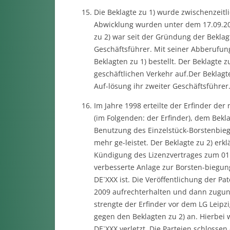
Die Beklagte zu 1) wurde zwischenzeitl
Abwicklung wurden unter dem 17.09.201
zu 2) war seit der Gründung der Beklag
Geschäftsführer. Mit seiner Abberufung
Beklagten zu 1) bestellt. Der Beklagte zu
geschäftlichen Verkehr auf.Der Beklagt
Auf-lösung ihr zweiter Geschäftsführer
Im Jahre 1998 erteilte der Erfinder de
(im Folgenden: der Erfinder), dem Bekla
Benutzung des Einzelstück-Borstenbie
mehr ge-leistet. Der Beklagte zu 2) er
Kündigung des Lizenzvertrages zum 01.0
verbesserte Anlage zur Borsten-biegung
DE`XXX ist. Die Veröffentlichung der Pa
2009 aufrechterhalten und dann zugun
strengte der Erfinder vor dem LG Leip
gegen den Beklagten zu 2) an. Hierbei wu
DE`XXX verletzt. Die Parteien schlossen