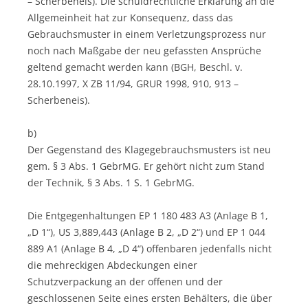
– Scherbeneis). Die schuldrechtliche Erklärung an die
Allgemeinheit hat zur Konsequenz, dass das
Gebrauchsmuster in einem Verletzungsprozess nur
noch nach Maßgabe der neu gefassten Ansprüche
geltend gemacht werden kann (BGH, Beschl. v.
28.10.1997, X ZB 11/94, GRUR 1998, 910, 913 –
Scherbeneis).
b)
Der Gegenstand des Klagegebrauchsmusters ist neu
gem. § 3 Abs. 1 GebrMG. Er gehört nicht zum Stand
der Technik, § 3 Abs. 1 S. 1 GebrMG.
Die Entgegenhaltungen EP 1 180 483 A3 (Anlage B 1,
„D 1“), US 3,889,443 (Anlage B 2, „D 2“) und EP 1 044
889 A1 (Anlage B 4, „D 4“) offenbaren jedenfalls nicht
die mehreckigen Abdeckungen einer
Schutzverpackung an der offenen und der
geschlossenen Seite eines ersten Behälters, die über