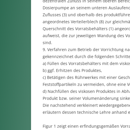
dezentralen Zufluss in seinem oberen Berei
Dosierpumpe an seinem unteren Auslaufende
Zuflusses (3) und oberhalb des produktführe
angeordnetes Verteilerblech (8) zur gleich
Querschnitt des Vorratsbehälters (1) angeor
aufweist, die zur jeweiligen Wandung des Vo
sind.
9. Verfahren zum Betrieb der Vorrichtung na
gekennzeichnet durch die folgenden Schritte
a) Füllen des Vorratsbehälters mit dem visko
b) ggf. Erhitzen des Produktes,
c) Betätigen des Rührwerkes mit einer Gesch
Feststoffpartikeln zu vermeiden, ohne eine 
d) Nachfüllen des viskosen Produktes in Ab
Produkt bzw. seiner Volumenänderung sinken
Die nachstehend verkleinert wiedergegebe
erläutern dessen technische Lehre anhand e
Figur 1 zeigt einen erfindungsgemäßen Vorra