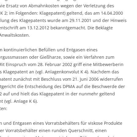
wie Ersatz von Abmahnkosten wegen der Verletzung des
K 2; im Folgenden: Klagepatent) geltend, das am 14.04.2000
ilung des Klagepatents wurde am 29.11.2001 und der Hinweis
entschrift am 13.12.2012 bekanntgemacht. Die Beklagte
Anwaltskosten.
um kontinuierlichen Befüllen und Entgasen eines
 Vergussmassen oder Gießharze, sowie ein Verfahren zum
it Einspruch vom 28. Februar 2002 griff eine Mitbewerberin
s Klagepatent an (vgl. Anlagenkonvolut K 4). Nachdem das
tent zunächst mit Beschluss vom 21. Juni 2006 widerrufen
entgericht die Entscheidung des DPMA auf die Beschwerde der
12 auf und hielt das Klagepatent in der nunmehr geltend
(vgl. Anlage K 6).
ten:
en und Entgasen eines Vorratsbehälters für viskose Produkte
r Vorratsbehälter einen runden Querschnitt, einen