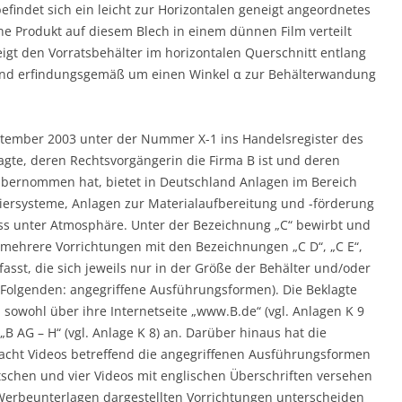
befindet sich ein leicht zur Horizontalen geneigt angeordnetes
ene Produkt auf diesem Blech in einem dünnen Film verteilt
eigt den Vorratsbehälter im horizontalen Querschnitt entlang
(5) sind erfindungsgemäß um einen Winkel α zur Behälterwandung
ptember 2003 unter der Nummer X-1 ins Handelsregister des
gte, deren Rechtsvorgängerin die Firma B ist und deren
übernommen hat, bietet in Deutschland Anlagen im Bereich
iersysteme, Anlagen zur Materialaufbereitung und -förderung
ss unter Atmosphäre. Unter der Bezeichnung „C“ bewirbt und
e mehrere Vorrichtungen mit den Bezeichnungen „C D“, „C E“,
asst, die sich jeweils nur in der Größe der Behälter und/oder
Folgenden: angegriffene Ausführungsformen). Die Beklagte
sowohl über ihre Internetseite „www.B.de“ (vgl. Anlagen K 9
„B AG – H“ (vgl. Anlage K 8) an. Darüber hinaus hat die
 acht Videos betreffend die angegriffenen Ausführungsformen
utschen und vier Videos mit englischen Überschriften versehen
en Werbeunterlagen dargestellten Vorrichtungen unterscheiden