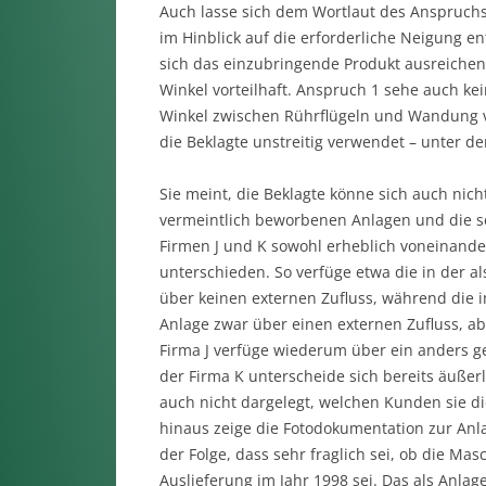
Auch lasse sich dem Wortlaut des Anspruchs
im Hinblick auf die erforderliche Neigung e
sich das einzubringende Produkt ausreichend
Winkel vorteilhaft. Anspruch 1 sehe auch k
Winkel zwischen Rührflügeln und Wandung vor
die Beklagte unstreitig verwendet – unter de
Sie meint, die Beklagte könne sich auch nich
vermeintlich beworbenen Anlagen und die s
Firmen J und K sowohl erheblich voneinande
unterschieden. So verfüge etwa die in der a
über keinen externen Zufluss, während die i
Anlage zwar über einen externen Zufluss, ab
Firma J verfüge wiederum über ein anders ge
der Firma K unterscheide sich bereits äußerl
auch nicht dargelegt, welchen Kunden sie d
hinaus zeige die Fotodokumentation zur Anl
der Folge, dass sehr fraglich sei, ob die Ma
Auslieferung im Jahr 1998 sei. Das als Anlag