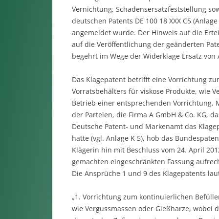
Vernichtung, Schadensersatzfeststellung so
deutschen Patents DE 100 18 XXX C5 (Anlage 
angemeldet wurde. Der Hinweis auf die Erte
auf die Veröffentlichung der geänderten Pat
begehrt im Wege der Widerklage Ersatz von 
Das Klagepatent betrifft eine Vorrichtung z
Vorratsbehälters für viskose Produkte, wie
Betrieb einer entsprechenden Vorrichtung. M
der Parteien, die Firma A GmbH & Co. KG, da
Deutsche Patent- und Markenamt das Klagepa
hatte (vgl. Anlage K 5), hob das Bundespat
Klägerin hin mit Beschluss vom 24. April 20
gemachten eingeschränkten Fassung aufrecht 
Die Ansprüche 1 und 9 des Klagepatents lau
„1. Vorrichtung zum kontinuierlichen Befüll
wie Vergussmassen oder Gießharze, wobei de