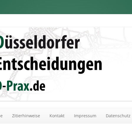
dungen
Zum Inhalt springen
he
Zitierhinweise
Kontakt
Impressum
Datenschutz