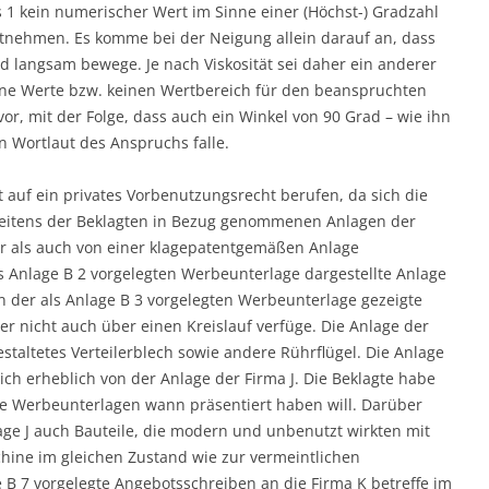
 1 kein numerischer Wert im Sinne einer (Höchst-) Gradzahl
ntnehmen. Es komme bei der Neigung allein darauf an, dass
 langsam bewege. Je nach Viskosität sei daher ein anderer
eine Werte bzw. keinen Wertbereich für den beanspruchten
, mit der Folge, dass auch ein Winkel von 90 Grad – wie ihn
n Wortlaut des Anspruchs falle.
t auf ein privates Vorbenutzungsrecht berufen, da sich die
eitens der Beklagten in Bezug genommenen Anlagen der
r als auch von einer klagepatentgemäßen Anlage
ls Anlage B 2 vorgelegten Werbeunterlage dargestellte Anlage
n der als Anlage B 3 vorgelegten Werbeunterlage gezeigte
er nicht auch über einen Kreislauf verfüge. Die Anlage der
staltetes Verteilerblech sowie andere Rührflügel. Die Anlage
ich erheblich von der Anlage der Firma J. Die Beklagte habe
ie Werbeunterlagen wann präsentiert haben will. Darüber
age J auch Bauteile, die modern und unbenutzt wirkten mit
schine im gleichen Zustand wie zur vermeintlichen
e B 7 vorgelegte Angebotsschreiben an die Firma K betreffe im