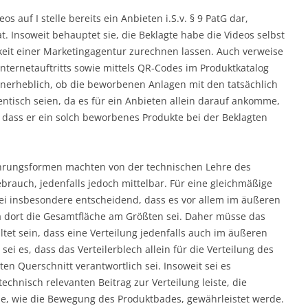
os auf I stelle bereits ein Anbieten i.S.v. § 9 PatG dar,
t. Insoweit behauptet sie, die Beklagte habe die Videos selbst
igkeit einer Marketingagentur zurechnen lassen. Auch verweise
nternetauftritts sowie mittels QR-Codes im Produktkatalog
unerheblich, ob die beworbenen Anlagen mit den tatsächlich
entisch seien, da es für ein Anbieten allein darauf ankomme,
 dass er ein solch beworbenes Produkte bei der Beklagten
ührungsformen machten von der technischen Lehre des
rauch, jedenfalls jedoch mittelbar. Für eine gleichmäßige
ei insbesondere entscheidend, dass es vor allem im äußeren
a dort die Gesamtfläche am Größten sei. Daher müsse das
tet sein, dass eine Verteilung jedenfalls auch im äußeren
sei es, dass das Verteilerblech allein für die Verteilung des
 Querschnitt verantwortlich sei. Insoweit sei es
echnisch relevanten Beitrag zur Verteilung leiste, die
e, wie die Bewegung des Produktbades, gewährleistet werde.