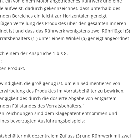
ch, ein von einem Motor angetriebenes Rührwerk und eine
 aufweist, dadurch gekennzeichnet, dass unterhalb des
nden Bereiches ein leicht zur Horizontalen geneigt
mäßigen Verteilung des Produktes über den gesamten inneren
dnet ist und dass das Rührwerk wenigstens zwei Rührflügel (5)
rratsbehälters (1 ) unter einem Winkel (α) geneigt angeordnet
ch einem der Ansprüche 1 bis 8,
:
sen Produkt,
windigkeit, die groß genug ist, um ein Sedimentieren von
Verwirbelung des Produktes im Vorratsbehälter zu bewirken,
hängigkeit des durch die dosierte Abgabe von entgastem
den Füllstandes des Vorratsbehälters.“
nen Zeichnungen sind dem Klagepatent entnommen und
ines bevorzugten Ausführungsbeispiels:
tsbehälter mit dezentralem Zufluss (3) und Rührwerk mit zwei