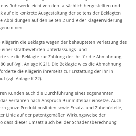
e das Rührwerk leicht von den tatsächlich hergestellten und
 auf die konkrete Ausgestaltung der seitens der Beklagten
die Abbildungen auf den Seiten 2 und 9 der Klageerwiderung
g genommen.
e Klägerin die Beklagte wegen der behaupteten Verletzung des
e einer strafbewehrten Unterlassungs- und
erte sie die Beklagte zur Zahlung der ihr für die Abmahnung
0 auf (vgl. Anlage K 21). Die Beklagte wies die Abmahnung
rderte die Klägerin ihrerseits zur Erstattung der ihr in
f (vgl. Anlage K 22).
 ihren Kunden auch die Durchführung eines sogenannten
t das Verfahren nach Anspruch 9 unmittelbar einsetze. Auch
ern ganze Produktionslinien sowie Ersatz- und Zubehörteile,
ter Linie auf der patentgemäßen Wirkungsweise der
so dass dieser Umsatz auch bei der Schadensberechnung