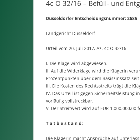
4c O 32/16 – Befüll- und Ent
Düsseldorfer Entscheidungsnummer: 2685
Landgericht Düsseldorf
Urteil vom 20. Juli 2017, Az. 4c O 32/16
I. Die Klage wird abgewiesen.
II. Auf die Widerklage wird die Klägerin veru
Prozentpunkten über dem Basiszinssatz sei
III. Die Kosten des Rechtsstreits trägt die Klä
IV. Das Urteil ist gegen Sicherheitsleistung
vorläufig vollstreckbar.
V. Der Streitwert wird auf EUR 1.000.000,00 f
T a t b e s t a n d:
Die Klägerin macht Ansprüche auf Unterlas