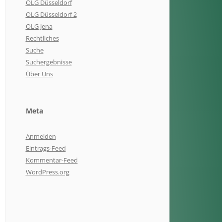
OLG Düsseldorf
OLG Düsseldorf 2
OLG Jena
Rechtliches
Suche
Suchergebnisse
Über Uns
Meta
Anmelden
Eintrags-Feed
Kommentar-Feed
WordPress.org