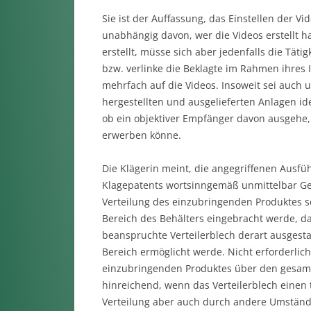
Sie ist der Auffassung, das Einstellen der Vide
unabhängig davon, wer die Videos erstellt ha
erstellt, müsse sich aber jedenfalls die Tät
bzw. verlinke die Beklagte im Rahmen ihres I
mehrfach auf die Videos. Insoweit sei auch 
hergestellten und ausgelieferten Anlagen id
ob ein objektiver Empfänger davon ausgehe,
erwerben könne.
Die Klägerin meint, die angegriffenen Ausf
Klagepatents wortsinngemäß unmittelbar Geb
Verteilung des einzubringenden Produktes s
Bereich des Behälters eingebracht werde, d
beanspruchte Verteilerblech derart ausgestal
Bereich ermöglicht werde. Nicht erforderlich 
einzubringenden Produktes über den gesamten
hinreichend, wenn das Verteilerblech einen t
Verteilung aber auch durch andere Umständ