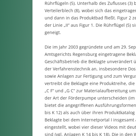
Rührflügeln (5). Unterhalb des Zuflusses (3) 
Verteilerblech (8), wobei sich das eingetrag
und dann in das Produktbad fließt. Figur 2 z
der Linie „II“ aus Figur 1. Die Rührflügel 
geneigt.
Die im Jahr 2003 gegründete und am 29. Se
Amtsgerichts Regensburg eingetragene Bekla
Geschäftsbetrieb die Beklagte unverändert 
der Verfahrenstechnik an, insbesondere Dos
sowie Anlagen zur Fertigung und zum Vergu
vertreibt die Beklagte eine Produktreihe, di
„C F“ und „G C“ zur Materialaufbereitung umf
der Art der Förderpumpe unterscheiden (im 
bietet die angegriffenen Ausführungsformen 
bis K 12) als auch über ihren Produktkatalog 
Beklagte bei dem Internetportal I insgesamt
eingestellt, wobei vier dieser Videos mit de
sind (vgl. Anlagen K 14 bis K 18). Die in d