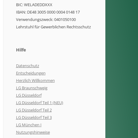
BIC: WELADEDDXXX
IBAN: DE48 3005 0000 0004 0148 17
Verwendungszweck: 0401050100
Lehrstuhl für Gewerblichen Rechtsschutz
Hilfe
Datenschutz
Entscheidungen
Herzlich Willkommen
LG Braunschweig
LG Düsseldorf
LG Düsseldorf Teil 1 (NEU)
LG Düsseldorf Teil 2
LG Düsseldorf Teil 3
LG München I
Nutzungshinweise