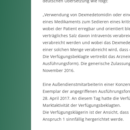
deutschen Übersetzung wie folgt:
„Verwendung von Dexmedetomidin oder einem
eines Medikaments zum Sedieren eines kritis
wobei der Patient erregbar und orientiert 
verträgliches Salz davon intravenös verabre
verabreicht werden und wobei das Dexmedet
einer solchen Menge verabreicht wird, dass e
Die Verfügungsbeklagte vertreibt das Arzneim
Ausführungsform). Die generische Zulassung
November 2016.
Eine Außendienstmitarbeiterin einer Konzern
Exemplar der angegriffenen Ausführungsfor
28. April 2017. An diesem Tag hatte die Ver
Marktaktivität der Verfügungsbeklagten.
Die Verfügungsklägerin ist der Ansicht, da
Anspruch 1 sinnfällig hergerichtet werde.