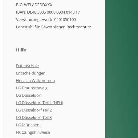
BIC: WELADEDDXXX
IBAN: DE48 3005 0000 0004 0148 17
Verwendungszweck: 0401050100
Lehrstuhl für Gewerblichen Rechtsschutz
Hilfe
Datenschutz
Entscheidungen
Herzlich Willkommen
LG Braunschweig
LG Düsseldorf
LG Düsseldorf Teil 1 (NEU)
LG Düsseldorf Teil 2
LG Düsseldorf Teil 3
LG München I
Nutzungshinweise