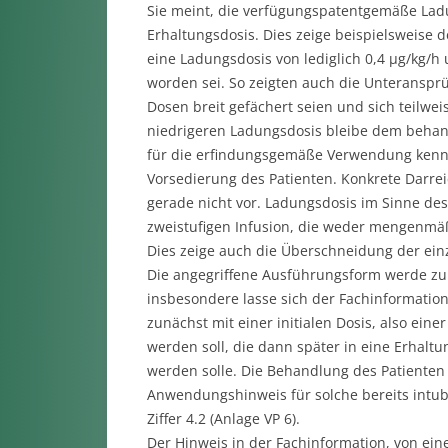
Sie meint, die verfügungspatentgemäße Ladu
Erhaltungsdosis. Dies zeige beispielsweise 
eine Ladungsdosis von lediglich 0,4 µg/kg/h
worden sei. So zeigten auch die Unteranspr
Dosen breit gefächert seien und sich teilw
niedrigeren Ladungsdosis bleibe dem behan
für die erfindungsgemäße Verwendung kenne
Vorsedierung des Patienten. Konkrete Darr
gerade nicht vor. Ladungsdosis im Sinne de
zweistufigen Infusion, die weder mengenmäßi
Dies zeige auch die Überschneidung der e
Die angegriffene Ausführungsform werde zur
insbesondere lasse sich der Fachinformatio
zunächst mit einer initialen Dosis, also ein
werden soll, die dann später in eine Erhaltu
werden solle. Die Behandlung des Patiente
Anwendungshinweis für solche bereits intub
Ziffer 4.2 (Anlage VP 6).
Der Hinweis in der Fachinformation, von ein