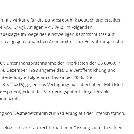
ch mit Wirkung für die Bundesrepublik Deutschland erteilten
 XXX T2; vgl. Anlagen VP1, VP 2, im Folgenden:
sbeklagte im Wege des einstweiligen Rechtsschutzes auf
streitgegenständlichen Arzneimittels zur Verwahrung an den
99 unter Inanspruchnahme der Priori-täten der US 80XXX P
m 4. Dezember 1998 angemeldet. Die Veröffentlichung und
terteilung erfolgte am 6.Dezember 2006. Die
. 3 Ni 14/15) gegen das Verfügungspatent erhoben. Mit Urteil
ndespatentgericht das Verfügungspatent eingeschränkt
 in Kraft.
ng von Dexmedetomidin zur Sedierung auf der Intensivstation.
 eingeschränkt aufrechterhaltenen Fassung lautet in seiner