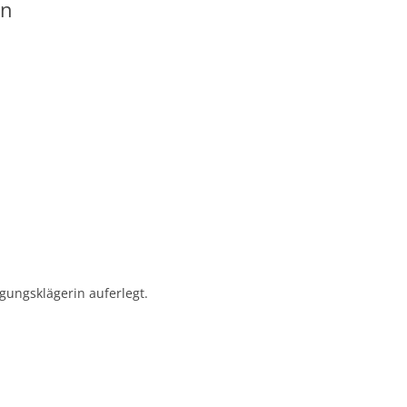
in
gungsklägerin auferlegt.