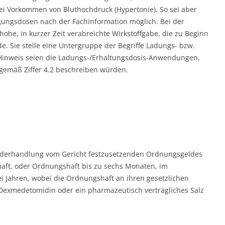
ei Vorkommen von Bluthochdruck (Hypertonie). So sei aber
igungsdosen nach der Fachinformation möglich. Bei der
ohe, in kurzer Zeit verabreichte Wirkstoffgabe, die zu Beginn
. Sie stelle eine Untergruppe der Begriffe Ladungs- bzw.
m Hinweis seien die Ladungs-/Erhaltungsdosis-Anwendungen,
emäß Ziffer 4.2 beschreiben würden.
uwiderhandlung vom Gericht festzusetzenden Ordnungsgeldes
haft, oder Ordnungshaft bis zu sechs Monaten, im
i Jahren, wobei die Ordnungshaft an ihren gesetzlichen
n, Dexmedetomidin oder ein pharmazeutisch verträgliches Salz