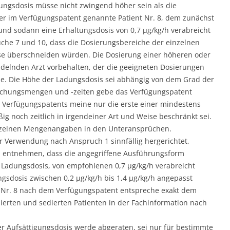
ngsdosis müsse nicht zwingend höher sein als die
der im Verfügungspatent genannte Patient Nr. 8, dem zunächst
 und sodann eine Erhaltungsdosis von 0,7 µg/kg/h verabreicht
üche 7 und 10, dass die Dosierungsbereiche der einzelnen
eise überschneiden würden. Die Dosierung einer höheren oder
delnden Arzt vorbehalten, der die geeigneten Dosierungen
. Die Höhe der Ladungsdosis sei abhängig von dem Grad der
eichungsmengen und -zeiten gebe das Verfügungspatent
s Verfügungspatents meine nur die erste einer mindestens
g noch zeitlich in irgendeiner Art und Weise beschränkt sei.
inzelnen Mengenangaben in den Unteransprüchen.
 Verwendung nach Anspruch 1 sinnfällig hergerichtet,
n entnehmen, dass die angegriffene Ausführungsform
er Ladungsdosis, von empfohlenen 0,7 µg/kg/h verabreicht
ngsdosis zwischen 0,2 µg/kg/h bis 1,4 µg/kg/h angepasst
n Nr. 8 nach dem Verfügungspatent entspreche exakt dem
ierten und sedierten Patienten in der Fachinformation nach
er Aufsättigungsdosis werde abgeraten, sei nur für bestimmte