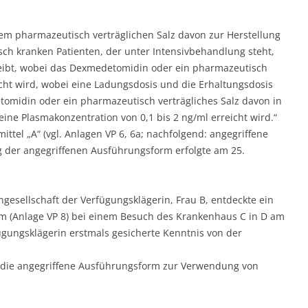
 pharmazeutisch verträglichen Salz davon zur Herstellung
ch kranken Patienten, der unter Intensivbehandlung steht,
bleibt, wobei das Dexmedetomidin oder ein pharmazeutisch
icht wird, wobei eine Ladungsdosis und die Erhaltungsdosis
omidin oder ein pharmazeutisch verträgliches Salz davon in
ine Plasmakonzentration von 0,1 bis 2 ng/ml erreicht wird.“
ittel „A“ (vgl. Anlagen VP 6, 6a; nachfolgend: angegriffene
 der angegriffenen Ausführungsform erfolgte am 25.
gesellschaft der Verfügungsklägerin, Frau B, entdeckte ein
m (Anlage VP 8) bei einem Besuch des Krankenhaus C in D am
fügungsklägerin erstmals gesicherte Kenntnis von der
ss die angegriffene Ausführungsform zur Verwendung von