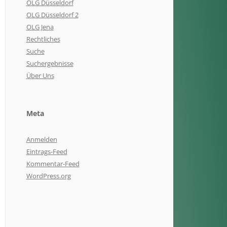
OLG Düsseldorf
OLG Düsseldorf 2
OLG Jena
Rechtliches
Suche
Suchergebnisse
Über Uns
Meta
Anmelden
Eintrags-Feed
Kommentar-Feed
WordPress.org