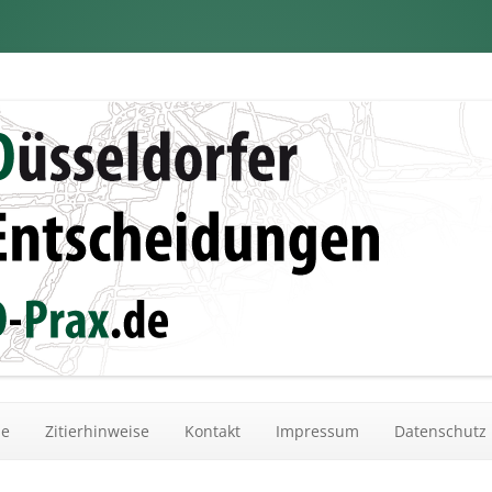
dungen
Zum Inhalt springen
he
Zitierhinweise
Kontakt
Impressum
Datenschutz