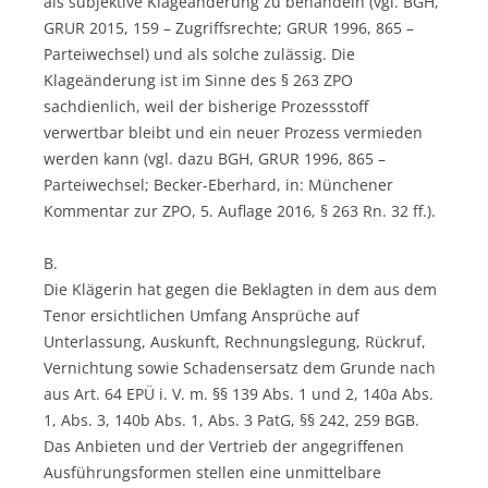
als subjektive Klageänderung zu behandeln (vgl. BGH,
GRUR 2015, 159 – Zugriffsrechte; GRUR 1996, 865 –
Parteiwechsel) und als solche zulässig. Die
Klageänderung ist im Sinne des § 263 ZPO
sachdienlich, weil der bisherige Prozessstoff
verwertbar bleibt und ein neuer Prozess vermieden
werden kann (vgl. dazu BGH, GRUR 1996, 865 –
Parteiwechsel; Becker-Eberhard, in: Münchener
Kommentar zur ZPO, 5. Auflage 2016, § 263 Rn. 32 ff.).
B.
Die Klägerin hat gegen die Beklagten in dem aus dem
Tenor ersichtlichen Umfang Ansprüche auf
Unterlassung, Auskunft, Rechnungslegung, Rückruf,
Vernichtung sowie Schadensersatz dem Grunde nach
aus Art. 64 EPÜ i. V. m. §§ 139 Abs. 1 und 2, 140a Abs.
1, Abs. 3, 140b Abs. 1, Abs. 3 PatG, §§ 242, 259 BGB.
Das Anbieten und der Vertrieb der angegriffenen
Ausführungsformen stellen eine unmittelbare