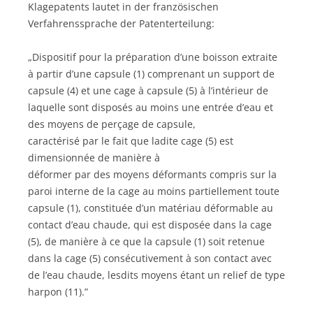
Klagepatents lautet in der französischen
Verfahrenssprache der Patenterteilung:
„Dispositif pour la préparation d’une boisson extraite
à partir d’une capsule (1) comprenant un support de
capsule (4) et une cage à capsule (5) à l’intérieur de
laquelle sont disposés au moins une entrée d’eau et
des moyens de perçage de capsule,
caractérisé par le fait que ladite cage (5) est
dimensionnée de manière à
déformer par des moyens déformants compris sur la
paroi interne de la cage au moins partiellement toute
capsule (1), constituée d’un matériau déformable au
contact d’eau chaude, qui est disposée dans la cage
(5), de manière à ce que la capsule (1) soit retenue
dans la cage (5) consécutivement à son contact avec
de l’eau chaude, lesdits moyens étant un relief de type
harpon (11).”