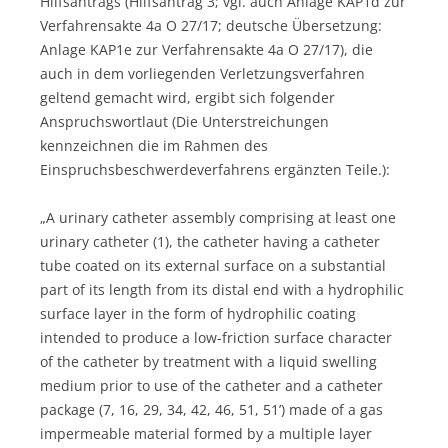
Hilfsantrags (Hilfsantrag 3; vgl. auch Anlage KAP1d zur
Verfahrensakte 4a O 27/17; deutsche Übersetzung:
Anlage KAP1e zur Verfahrensakte 4a O 27/17), die
auch in dem vorliegenden Verletzungsverfahren
geltend gemacht wird, ergibt sich folgender
Anspruchswortlaut (Die Unterstreichungen
kennzeichnen die im Rahmen des
Einspruchsbeschwerdeverfahrens ergänzten Teile.):
„A urinary catheter assembly comprising at least one
urinary catheter (1), the catheter having a catheter
tube coated on its external surface on a substantial
part of its length from its distal end with a hydrophilic
surface layer in the form of hydrophilic coating
intended to produce a low-friction surface character
of the catheter by treatment with a liquid swelling
medium prior to use of the catheter and a catheter
package (7, 16, 29, 34, 42, 46, 51, 51’) made of a gas
impermeable material formed by a multiple layer