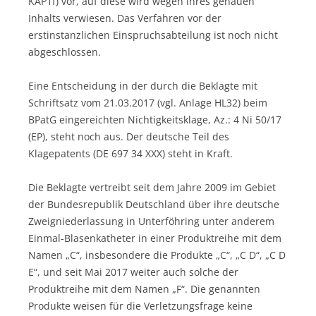
KAP1f) vor, auf diese wird wegen ihres genauen
Inhalts verwiesen. Das Verfahren vor der
erstinstanzlichen Einspruchsabteilung ist noch nicht
abgeschlossen.
Eine Entscheidung in der durch die Beklagte mit
Schriftsatz vom 21.03.2017 (vgl. Anlage HL32) beim
BPatG eingereichten Nichtigkeitsklage, Az.: 4 Ni 50/17
(EP), steht noch aus. Der deutsche Teil des
Klagepatents (DE 697 34 XXX) steht in Kraft.
Die Beklagte vertreibt seit dem Jahre 2009 im Gebiet
der Bundesrepublik Deutschland über ihre deutsche
Zweigniederlassung in Unterföhring unter anderem
Einmal-Blasenkatheter in einer Produktreihe mit dem
Namen „C“, insbesondere die Produkte „C“, „C D“, „C D
E“, und seit Mai 2017 weiter auch solche der
Produktreihe mit dem Namen „F“. Die genannten
Produkte weisen für die Verletzungsfrage keine