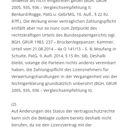
teilweise als nicht eingetreten gelten (BGH, GRUR
2005, 935, 936 – Vergleichsempfehlung II;
Benkard/Rogge, PatG u. GebrMG, 10. Aufl., § 22 Rz.
87ff.). Die Wirkung einer vertraglichen Zahlungspflicht
entfällt aber nur ex nunc zum Zeitpunkt des
rechtskräftigen Urteils des Bundespatentgerichts (vgl.
BGH, GRUR 1983, 237 – Brückenlegepanzer; Kammer,
Urteil vom 21.08.2014 – 4a O 141/13 – S. 8; Moufang in
Schulte, PatG, 9. Aufl. 2014, § 15 Rn. 68). Deshalb
bleibt, solange die Parteien nichts anderes vereinbart
haben, die Zahlungspflicht des Lizenznehmers für
Verwertungshandlungen in der Vergangenheit von der
Nichtigerklärung grundsätzlich unberührt (BGH, GRUR
2005, 935, 936 – Vergleichsempfehlung II).
(2)
Auf Änderungen des Status der Vertragsschutzrechte
kann sich die Beklagte zudem bereits deshalb nicht
berufen, da sie den Lizenzvertrag mit der