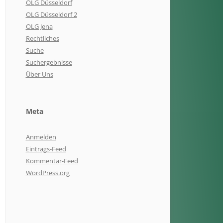
OLG Düsseldorf
OLG Düsseldorf 2
OLG Jena
Rechtliches
Suche
Suchergebnisse
Über Uns
Meta
Anmelden
Eintrags-Feed
Kommentar-Feed
WordPress.org