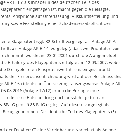
ge AR B-15) als Inhaberin des deutschen Teils des
Klagepatent) eingetragen ist, macht gegen die Beklagte,
atents, Ansprüche auf Unterlassung, Auskunftserteilung und
ung sowie Feststellung einer Schadensersatzpflicht dem
eilte Klagepatent (vgl. B2-Schrift vorgelegt als Anlage AR A-
rift, als Anlage AR B-14, vorgelegt), das zwei Prioritäten vom
pruch nimmt, wurde am 23.01.2001 durch die A angemeldet.
 die Erteilung des Klagepatents erfolgte am 12.09.2007, wobei
die D eingeleiteten Einspruchsverfahrens eingeschränkt
alts der Einspruchsentscheidung wird auf den Beschluss des
age AR B-16a (deutsche Übersetzung, auszugsweise: Anlage AR
m 05.08.2016 (Anlage TW12) erhob die Beklagte eine
t, in der eine Entscheidung noch aussteht, jedoch am
es BPatG gem. § 83 PatG erging. Auf diesen, vorgelegt als
s Bezug genommen. Der deutsche Teil des Klagepatents (E)
d der F(später: G) eine Vereinbarung, vorgelegt als Anlage