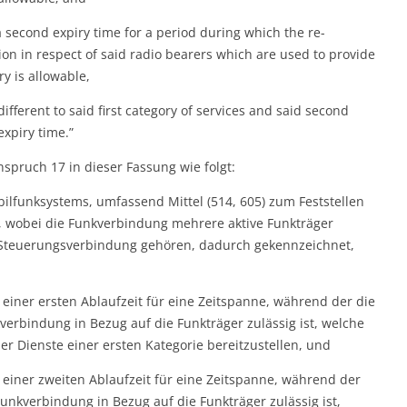
 second expiry time for a period during which the re-
ion in respect of said radio bearers which are used to provide
ry is allowable,
ifferent to said first category of services and said second
expiry time.”
spruch 17 in dieser Fassung wie folgt:
lfunksystems, umfassend Mittel (514, 605) zum Feststellen
g, wobei die Funkverbindung mehrere aktive Funkträger
n-Steuerungsverbindung gehören, dadurch gekennzeichnet,
 einer ersten Ablaufzeit für eine Zeitspanne, während der die
erbindung in Bezug auf die Funkträger zulässig ist, welche
r Dienste einer ersten Kategorie bereitzustellen, und
 einer zweiten Ablaufzeit für eine Zeitspanne, während der
unkverbindung in Bezug auf die Funkträger zulässig ist,