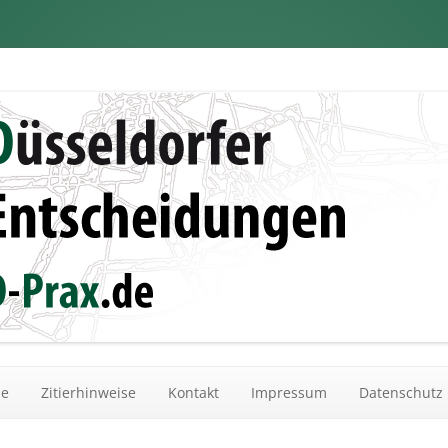
dungen
Zum Inhalt springen
he
Zitierhinweise
Kontakt
Impressum
Datenschutz