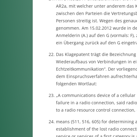
AR2a, mit welcher unter anderem das K
zwischen den Parteien die Vertretungs
Personen streitig ist. Wegen des genau
genommen. Am 15.02.2012 wurde in dem
Anmelderin (A.) auf den G (vormals: F)
ein Übergang zurück auf den G eingetr
Das Klagepatent trägt die Bezeichnun
Wiederaufbaus von Verbindungen in ein
Echtzeitkommunikation“. Der vorliegen
dem Einspruchsverfahren aufrechterha
folgenden Wortlaut:
„A communications device of a cellular 
failure in a radio connection, said radi
to a radio resource control connection, 
means (511, 516, 605) for determining a 
establishment of the lost radio connect
service or services of a first category is