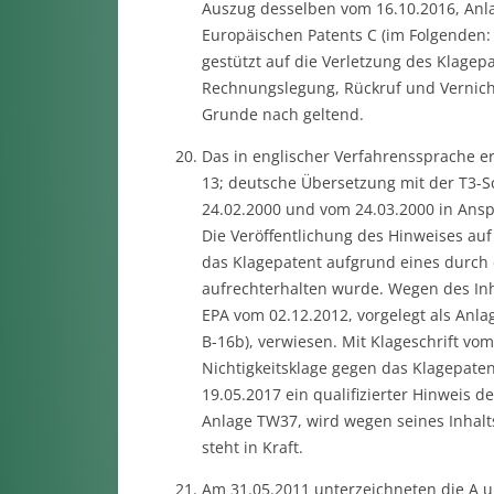
Auszug desselben vom 16.10.2016, Anla
Europäischen Patents C (im Folgenden: 
gestützt auf die Verletzung des Klagep
Rechnungslegung, Rückruf und Vernicht
Grunde nach geltend.
Das in englischer Verfahrenssprache ert
13; deutsche Übersetzung mit der T3-Sch
24.02.2000 und vom 24.03.2000 in Ans
Die Veröffentlichung des Hinweises auf
das Klagepatent aufgrund eines durch 
aufrechterhalten wurde. Wegen des Inh
EPA vom 02.12.2012, vorgelegt als Anl
B-16b), verwiesen. Mit Klageschrift vo
Nichtigkeitsklage gegen das Klagepaten
19.05.2017 ein qualifizierter Hinweis d
Anlage TW37, wird wegen seines Inhalt
steht in Kraft.
Am 31.05.2011 unterzeichneten die A un