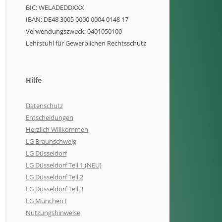
BIC: WELADEDDXXX
IBAN: DE48 3005 0000 0004 0148 17
Verwendungszweck: 0401050100
Lehrstuhl für Gewerblichen Rechtsschutz
Hilfe
Datenschutz
Entscheidungen
Herzlich Willkommen
LG Braunschweig
LG Düsseldorf
LG Düsseldorf Teil 1 (NEU)
LG Düsseldorf Teil 2
LG Düsseldorf Teil 3
LG München I
Nutzungshinweise