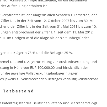
in auf konkrete Anfrage mitzuteilen, ob ein bestimmter
r Aufstellung enthalten ist.
te verpflichtet ist, der Klägerin allen Schaden zu ersetzen, der
ffer I. 1. in der Zeit vom 12. Oktober 2007 bis zum 30. Mai
end der Ziffer I.1. in der Zeit vom 31. Mai 2011 bis zum 10.
ngen entsprechend der Ziffer I. 1. seit dem 11. Mai 2012
.III. Im Übrigen wird die Klage als derzeit unbegründet
agen die Klägerin 75 % und die Beklagte 25 %.
sformel I. 1. und I. 2. (Verurteilung zur Auskunftserteilung und
stung in Höhe von EUR 100.000,00 und hinsichtlich der
für die jeweilige Vollstreckungsgläubigerin gegen
s jeweils zu vollstreckenden Betrages vorläufig vollstreckbar.
T a t b e s t a n d
im Patentregister des Deutschen Patent- und Markenamts (vgl.