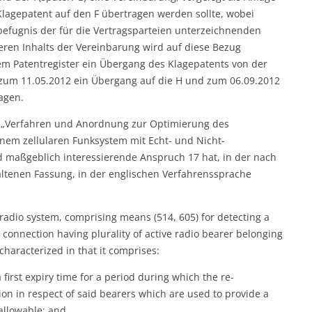
lagepatent auf den F übertragen werden sollte, wobei
befugnis der für die Vertragsparteien unterzeichnenden
eren Inhalts der Vereinbarung wird auf diese Bezug
 Patentregister ein Übergang des Klagepatents von der
, zum 11.05.2012 ein Übergang auf die H und zum 06.09.2012
agen.
g „Verfahren und Anordnung zur Optimierung des
em zellularen Funksystem mit Echt- und Nicht-
d maßgeblich interessierende Anspruch 17 hat, in der nach
ltenen Fassung, in der englischen Verfahrenssprache
radio system, comprising means (514, 605) for detecting a
o connection having plurality of active radio bearer belonging
characterized in that it comprises:
first expiry time for a period during which the re-
ion in respect of said bearers which are used to provide a
 allowable; and