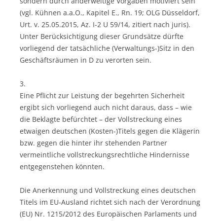
sondern durch anderweitige Vorgaben motiviert sein
(vgl. Kühnen a.a.O., Kapitel E., Rn. 19; OLG Düsseldorf,
Urt. v. 25.05.2015, Az. I-2 U 59/14, zitiert nach juris).
Unter Berücksichtigung dieser Grundsätze dürfte
vorliegend der tatsächliche (Verwaltungs-)Sitz in den
Geschäftsräumen in D zu verorten sein.
3.
Eine Pflicht zur Leistung der begehrten Sicherheit
ergibt sich vorliegend auch nicht daraus, dass – wie
die Beklagte befürchtet – der Vollstreckung eines
etwaigen deutschen (Kosten-)Titels gegen die Klägerin
bzw. gegen die hinter ihr stehenden Partner
vermeintliche vollstreckungsrechtliche Hindernisse
entgegenstehen könnten.
Die Anerkennung und Vollstreckung eines deutschen
Titels im EU-Ausland richtet sich nach der Verordnung
(EU) Nr. 1215/2012 des Europäischen Parlaments und