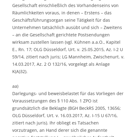
Gesellschaft einschließlich des Vorhandenseins von
Räumlichkeiten voraus, in denen – Erstens – das
Geschäftsführungsorgan seine Tätigkeit für das
Unternehmen tatsächlich ausübt und sich – Zweitens
– an die Gesellschaft gerichtete Postsendungen
wirksam zustellen lassen (vgl. Kühnen a.a.O., Kapitel
E., Rn. 17; OLG Düsseldorf, Urt. v. 25.05.2015, Az. I-2 U
59/14, zitiert nach juris; LG Mannheim, Zwischenurt. v.
14.03.2017, Az. 2 O 132/16, vorgelegt als Anlage
K(A)32).
aa)
Darlegungs- und beweisbelastet für das Vorliegen der
Voraussetzungen des § 110 Abs. 1 ZPO ist
grundsätzlich die Beklagte (BGH BeckRS 2005, 13656;
OLG Düsseldorf, Urt. v. 16.03.2017, Az. I-15 U 67/16,
zitiert nach juris). Ihr obliegt es Tatsachen
vorzutragen, an Hand derer sich die genannte