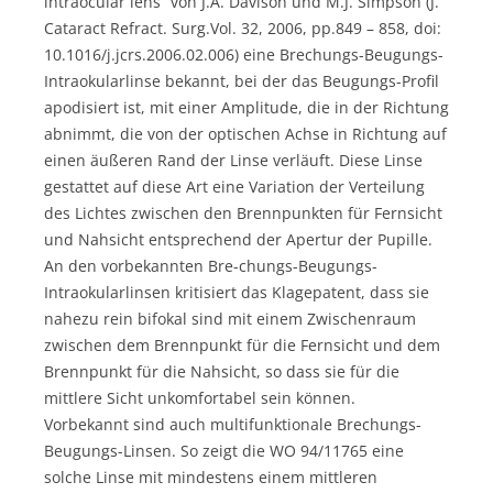
intraocular lens“ von J.A. Davison und M.J. Simpson (J.
Cataract Refract. Surg.Vol. 32, 2006, pp.849 – 858, doi:
10.1016/j.jcrs.2006.02.006) eine Brechungs-Beugungs-
Intraokularlinse bekannt, bei der das Beugungs-Profil
apodisiert ist, mit einer Amplitude, die in der Richtung
abnimmt, die von der optischen Achse in Richtung auf
einen äußeren Rand der Linse verläuft. Diese Linse
gestattet auf diese Art eine Variation der Verteilung
des Lichtes zwischen den Brennpunkten für Fernsicht
und Nahsicht entsprechend der Apertur der Pupille.
An den vorbekannten Bre-chungs-Beugungs-
Intraokularlinsen kritisiert das Klagepatent, dass sie
nahezu rein bifokal sind mit einem Zwischenraum
zwischen dem Brennpunkt für die Fernsicht und dem
Brennpunkt für die Nahsicht, so dass sie für die
mittlere Sicht unkomfortabel sein können.
Vorbekannt sind auch multifunktionale Brechungs-
Beugungs-Linsen. So zeigt die WO 94/11765 eine
solche Linse mit mindestens einem mittleren