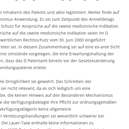
ei Inhaberin des Patents und aktiv legitimiert. Weiter finde auf
nismus Anwendung. Es sei zum Zeitpunkt des Anmeldetags
Schutz für Ansprüche auf die zweite medizinische Indikation
üche auf die zweite medizinische Indikation seien im D
werblichen Rechtsschutz vom 30. Juni 2000 eingeführt
reten sei. In diesem Zusammenhang sei auf eine ex-ante Sicht
keine Umstände vorgelegen, die eine Erwartungshaltung der
n, dass das D Patentamt bereits vor der Gesetzesänderung
wendungspatente erteile.
e Dringlichkeit sei gewahrt. Das Schreiben der
i nicht relevant, da es sich lediglich um eine
habe, die keinen Hinweis auf den Besonderen Mechanismus
e die Verfügungsbeklagte ihre Pflicht zur ordnungsgemäßen
e Verfügungsklägerin keine allgemeine
n Verletzungshandlungen sei wesentlich schwerer bei
 Die Lauer-Taxe enthalte keine Informationen zu