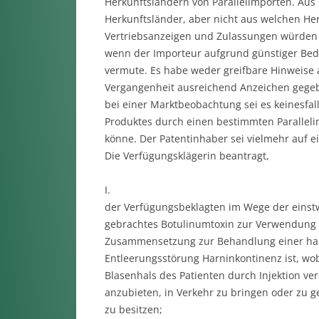
Herkunftsländern von Parallelimporten. Aus 
Herkunftsländer, aber nicht aus welchen Her
Vertriebsanzeigen und Zulassungen würden of
wenn der Importeur aufgrund günstiger Bedin
vermute. Es habe weder greifbare Hinweise 
Vergangenheit ausreichend Anzeichen gegeb
bei einer Marktbeobachtung sei es keinesfal
Produktes durch einen bestimmten Parallel
könne. Der Patentinhaber sei vielmehr auf e
Die Verfügungsklägerin beantragt,
I.
der Verfügungsbeklagten im Wege der einstw
gebrachtes Botulinumtoxin zur Verwendung 
Zusammensetzung zur Behandlung einer hart
Entleerungsstörung Harninkontinenz ist, w
Blasenhals des Patienten durch Injektion ve
anzubieten, in Verkehr zu bringen oder zu
zu besitzen;