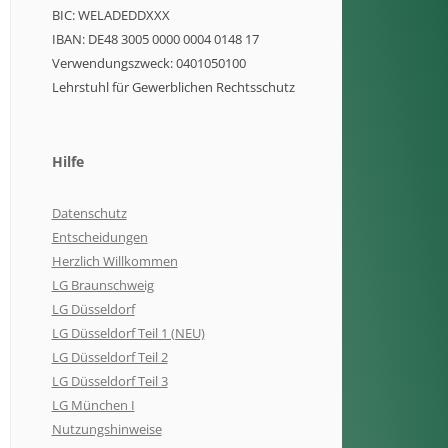
BIC: WELADEDDXXX
IBAN: DE48 3005 0000 0004 0148 17
Verwendungszweck: 0401050100
Lehrstuhl für Gewerblichen Rechtsschutz
Hilfe
Datenschutz
Entscheidungen
Herzlich Willkommen
LG Braunschweig
LG Düsseldorf
LG Düsseldorf Teil 1 (NEU)
LG Düsseldorf Teil 2
LG Düsseldorf Teil 3
LG München I
Nutzungshinweise