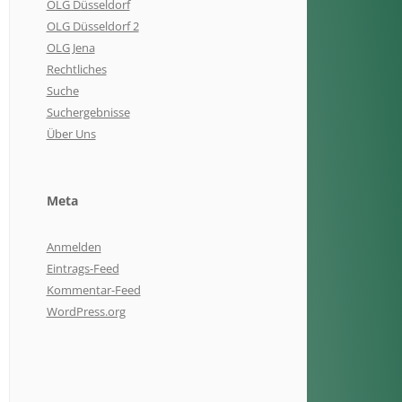
OLG Düsseldorf
OLG Düsseldorf 2
OLG Jena
Rechtliches
Suche
Suchergebnisse
Über Uns
Meta
Anmelden
Eintrags-Feed
Kommentar-Feed
WordPress.org