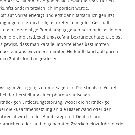
der AMIS-Datenbank ergäben sich zwar die registrierten
kunftsländern tatsächlich importiert werde.
t auf Vorrat erledigt und erst dann tatsächlich genutzt,
gungen, die kurzfristig eintreten, ein gutes Geschäft
auf eine erstmalige Benutzung gegeben noch habe es in der
en, die eine Erstbegehungsgefahr begründet hätten. Selbst
ls gewiss, dass man Parallelimporte eines bestimmten
importeur aus einem bestimmten Herkunftsland aufspüren
inen Zufallsfund angewiesen.
eiligen Verfügung zu untersagen, in D erstmals in Verkehr
bei der Herstellung einer pharmazeutischen
näckigen Entleerungsstörung, wobei die hartnäckige
obei die Zusammensetzung an die Blasenwand oder den
rabreicht wird, in der Bundesrepublik Deutschland
 gebrauchen oder zu den genannten Zwecken einzuführen oder