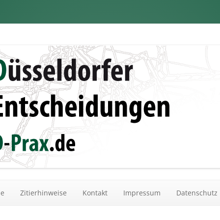
dungen
Zum Inhalt springen
he
Zitierhinweise
Kontakt
Impressum
Datenschutz