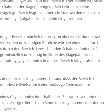
tand länger als 1 s in dem Bereich 1 verblieben ist), stelle
e im Rahmen der klagepatentgemäßen Lehre auch eine
 festgelegte Bereichsgrenze überschritten werden muss, um
ne zufällige Aufgabe des bis dahin eingetretenen
ässiger Bereich, nämlich der Ansprechbereich 2, durch zwei
grenzenden unzulässigen Bereiche würden einerseits durch
ts durch den Bereich 3 zwischen den Schaltabständen sn2
s grundsätzlich unzulässig im Sinne des Klagepatents zu
dämpfungsgegenstandes in diesem Bereich länger als 1 s zu
der Lehre des Klagepatents heraus, dass der Bereich 1
zumindest teilweise auch eine zulässige Zone markiere.
eines Gegenstandes innerhalb eines Zeitraums von unter 1 s
renzt zulässiger Bereich) im Sinne des Klagepatents dar, der an
 angrenze.