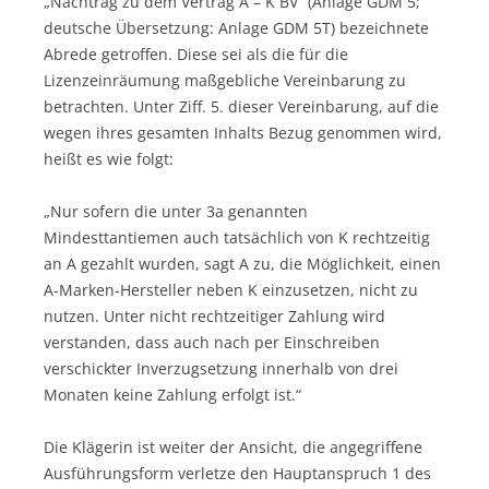
„Nachtrag zu dem Vertrag A – K BV“ (Anlage GDM 5;
deutsche Übersetzung: Anlage GDM 5T) bezeichnete
Abrede getroffen. Diese sei als die für die
Lizenzeinräumung maßgebliche Vereinbarung zu
betrachten. Unter Ziff. 5. dieser Vereinbarung, auf die
wegen ihres gesamten Inhalts Bezug genommen wird,
heißt es wie folgt:
„Nur sofern die unter 3a genannten
Mindesttantiemen auch tatsächlich von K rechtzeitig
an A gezahlt wurden, sagt A zu, die Möglichkeit, einen
A-Marken-Hersteller neben K einzusetzen, nicht zu
nutzen. Unter nicht rechtzeitiger Zahlung wird
verstanden, dass auch nach per Einschreiben
verschickter Inverzugsetzung innerhalb von drei
Monaten keine Zahlung erfolgt ist.“
Die Klägerin ist weiter der Ansicht, die angegriffene
Ausführungsform verletze den Hauptanspruch 1 des