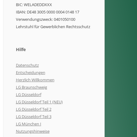
BIC: WELADEDDXXX
IBAN: DE48 3005 0000 0004 0148 17
Verwendungszweck: 0401050100
Lehrstuhl für Gewerblichen Rechtsschutz
Hilfe
Datenschutz
Entscheidungen
Herzlich Willkommen
LG Braunschweig
LG Düsseldorf
LG Düsseldorf Teil 1 (NEU)
LG Düsseldorf Teil 2
LG Düsseldorf Teil 3
LG München I
Nutzungshinweise