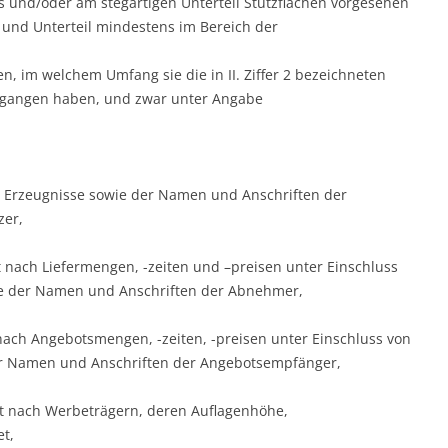
ls und/oder am stegartigen Unterteil Stützflächen vorgesehen
l und Unterteil mindestens im Bereich der
n, im welchem Umfang sie die in II. Ziffer 2 bezeichneten
gangen haben, und zwar unter Angabe
n Erzeugnisse sowie der Namen und Anschriften der
zer,
t nach Liefermengen, -zeiten und –preisen unter Einschluss
e der Namen und Anschriften der Abnehmer,
nach Angebotsmengen, -zeiten, -preisen unter Einschluss von
r Namen und Anschriften der Angebotsempfänger,
lt nach Werbeträgern, deren Auflagenhöhe,
t,