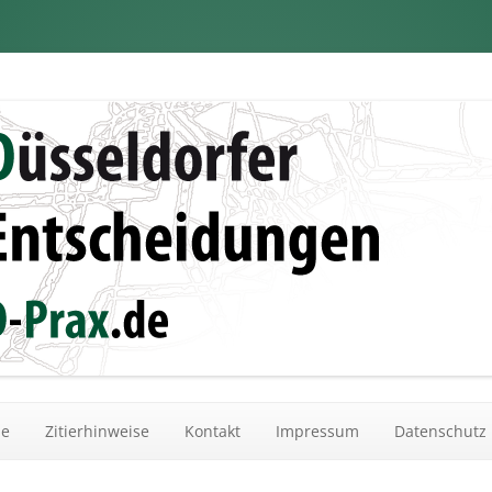
dungen
Zum Inhalt springen
he
Zitierhinweise
Kontakt
Impressum
Datenschutz