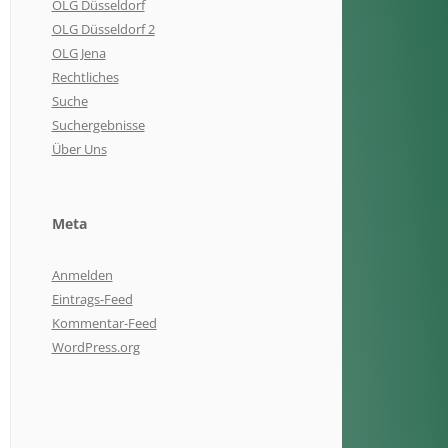
OLG Düsseldorf
OLG Düsseldorf 2
OLG Jena
Rechtliches
Suche
Suchergebnisse
Über Uns
Meta
Anmelden
Eintrags-Feed
Kommentar-Feed
WordPress.org