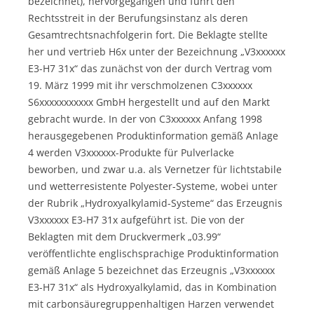
bezeichnet), hervorgegangen und führt den
Rechtsstreit in der Berufungsinstanz als deren
Gesamtrechtsnachfolgerin fort. Die Beklagte stellte
her und vertrieb H6x unter der Bezeichnung „V3xxxxxx
E3-H7 31x“ das zunächst von der durch Vertrag vom
19. März 1999 mit ihr verschmolzenen C3xxxxxx
S6xxxxxxxxxxx GmbH hergestellt und auf den Markt
gebracht wurde. In der von C3xxxxxx Anfang 1998
herausgegebenen Produktinformation gemäß Anlage
4 werden V3xxxxxx-Produkte für Pulverlacke
beworben, und zwar u.a. als Vernetzer für lichtstabile
und wetterresistente Polyester-Systeme, wobei unter
der Rubrik „Hydroxyalkylamid-Systeme“ das Erzeugnis
V3xxxxxx E3-H7 31x aufgeführt ist. Die von der
Beklagten mit dem Druckvermerk „03.99“
veröffentlichte englischsprachige Produktinformation
gemäß Anlage 5 bezeichnet das Erzeugnis „V3xxxxxx
E3-H7 31x“ als Hydroxyalkylamid, das in Kombination
mit carbonsäuregruppenhaltigen Harzen verwendet