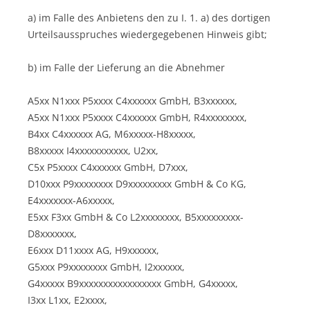
a) im Falle des Anbietens den zu I. 1. a) des dortigen
Urteilsausspruches wiedergegebenen Hinweis gibt;
b) im Falle der Lieferung an die Abnehmer
A5xx N1xxx P5xxxx C4xxxxxx GmbH, B3xxxxxx,
A5xx N1xxx P5xxxx C4xxxxxx GmbH, R4xxxxxxxx,
B4xx C4xxxxxx AG, M6xxxxx-H8xxxxx,
B8xxxxx I4xxxxxxxxxxx, U2xx,
C5x P5xxxx C4xxxxxx GmbH, D7xxx,
D10xxx P9xxxxxxxx D9xxxxxxxxx GmbH & Co KG,
E4xxxxxxx-A6xxxxx,
E5xx F3xx GmbH & Co L2xxxxxxxx, B5xxxxxxxxx-
D8xxxxxxx,
E6xxx D11xxxx AG, H9xxxxxx,
G5xxx P9xxxxxxxx GmbH, I2xxxxxx,
G4xxxxx B9xxxxxxxxxxxxxxxxx GmbH, G4xxxxx,
I3xx L1xx, E2xxxx,