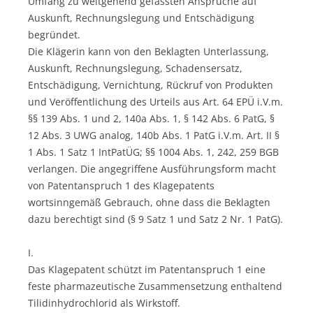
Umfang zu weitgehend gefassten Ansprüche auf
Auskunft, Rechnungslegung und Entschädigung
begründet.
Die Klägerin kann von den Beklagten Unterlassung,
Auskunft, Rechnungslegung, Schadensersatz,
Entschädigung, Vernichtung, Rückruf von Produkten
und Veröffentlichung des Urteils aus Art. 64 EPÜ i.V.m.
§§ 139 Abs. 1 und 2, 140a Abs. 1, § 142 Abs. 6 PatG, §
12 Abs. 3 UWG analog, 140b Abs. 1 PatG i.V.m. Art. II §
1 Abs. 1 Satz 1 IntPatÜG; §§ 1004 Abs. 1, 242, 259 BGB
verlangen. Die angegriffene Ausführungsform macht
von Patentanspruch 1 des Klagepatents
wortsinngemäß Gebrauch, ohne dass die Beklagten
dazu berechtigt sind (§ 9 Satz 1 und Satz 2 Nr. 1 PatG).
I.
Das Klagepatent schützt im Patentanspruch 1 eine
feste pharmazeutische Zusammensetzung enthaltend
Tilidinhydrochlorid als Wirkstoff.