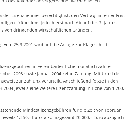
inn des Kalenderjahres gerechnet werden sollen.
s der Lizenznehmer berechtigt ist, den Vertrag mit einer Frist
digen, frühestens jedoch erst nach Ablauf des 3. Jahres
is von dringenden wirtschaftlichen Gründen.
 vom 25.9.2001 wird auf die Anlage zur Klageschrift
izenzgebühren in vereinbarter Höhe monatlich zahlte,
ber 2003 sowie Januar 2004 keine Zahlung. Mit Urteil der
oweit zur Zahlung verurteilt. Anschließend folgte in den
r 2004 jeweils eine weitere Lizenzzahlung in Höhe von 1.200,–
usstehende Mindestlizenzgebühren für die Zeit von Februar
 jeweils 1,250,– Euro, also insgesamt 20.000,– Euro abzüglich