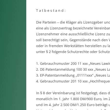
T a t b e s t a n d :
Die Parteien – die Kläger als Lizenzgeber u
eine als Lizenzvertrag bezeichnete Vereinba
Lizenznehmer eine ausschließliche Lizenz z
soll berechtigt sein, Gegenstände nach den 
oder in fremden Werkstätten herstellen zu l
unter § 2 folgende Schutzrechte oder Schu
1. Gebrauchsmuster 200 11 xxx „Neues Lawi
2. DE-Patentanmeldung 100 30 xxx „Neues L
3. EP-Patentanmeldung „01111xxx“ „Neues L
4. Gebrauchsmuster 201 10 xxx „Hochfrequ
In § 8 der Vereinbarung ist festgelegt, das
monatlich im 1. Jahr 1.800 DM/900 Euro, im 2
und im 4. Jahr 2.500 DM/1.250 Euro beträgt 