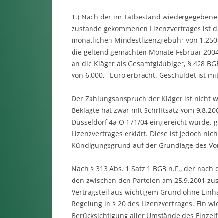
1.) Nach der im Tatbestand wiedergegebenen
zustande gekommenen Lizenzvertrages ist di
monatlichen Mindestlizenzgebühr von 1.250,–
die geltend gemachten Monate Februar 2004 
an die Kläger als Gesamtgläubiger, § 428 BGB
von 6.000,– Euro erbracht. Geschuldet ist mi
Der Zahlungsanspruch der Kläger ist nicht w
Beklagte hat zwar mit Schriftsatz vom 9.8.2
Düsseldorf 4a O 171/04 eingereicht wurde, 
Lizenzvertrages erklärt. Diese ist jedoch nic
Kündigungsgrund auf der Grundlage des Vorbr
Nach § 313 Abs. 1 Satz 1 BGB n.F., der nach 
den zwischen den Parteien am 25.9.2001 zu
Vertragsteil aus wichtigem Grund ohne Einha
Regelung in § 20 des Lizenzvertrages. Ein w
Berücksichtigung aller Umstände des Einzelf