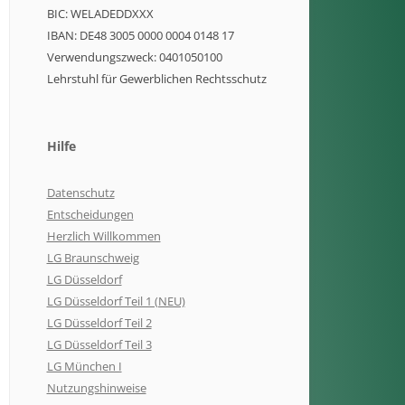
BIC: WELADEDDXXX
IBAN: DE48 3005 0000 0004 0148 17
Verwendungszweck: 0401050100
Lehrstuhl für Gewerblichen Rechtsschutz
Hilfe
Datenschutz
Entscheidungen
Herzlich Willkommen
LG Braunschweig
LG Düsseldorf
LG Düsseldorf Teil 1 (NEU)
LG Düsseldorf Teil 2
LG Düsseldorf Teil 3
LG München I
Nutzungshinweise