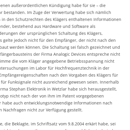
enen außerordentlichen Kündigung habe für sie – die
ehr bestanden. Im Zuge der Verwertung habe sich nämlich
n in den Schutzrechten des Klägers enthaltenen Informationen
ender, bestehend aus Hardware und Software als
derungen der ursprünglichen Schaltung des Klägers,
as gelte jedoch nicht für den Empfänger, der nicht nach den
aut werden können. Die Schaltung sei falsch gezeichnet und
fängerbausteins der Firma Analogic Devices entspreche nicht
stimme die vom Kläger angegebene Betriebsspannung nicht
ntersuchungen im Labor für Hochfrequenztechnik in der
 Empfängereigenschaften nach den Vorgaben des Klägers für
 für Funksignale nicht ausreichend gewesen seien. Innerhalb
rma Stephan Elektronik in Wetzlar habe sich herausgestellt,
otyp nicht nach der von ihm im Patent vorgegebenen
er habe auch entwicklungsnotwendige Informationen nach
 Nachfragen nicht zur Verfügung gestellt.
, die Beklagte, im Schriftsatz vom 9.8.2004 erkärt habe, sei