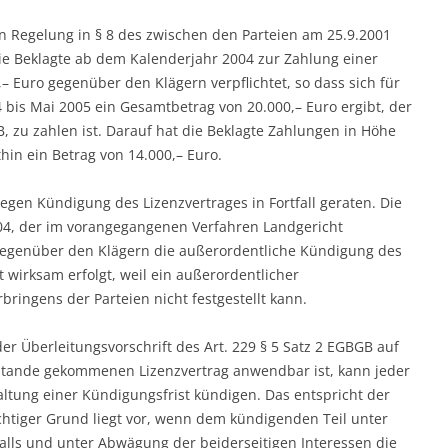
 Regelung in § 8 des zwischen den Parteien am 25.9.2001
e Beklagte ab dem Kalenderjahr 2004 zur Zahlung einer
 Euro gegenüber den Klägern verpflichtet, so dass sich für
bis Mai 2005 ein Gesamtbetrag von 20.000,– Euro ergibt, der
, zu zahlen ist. Darauf hat die Beklagte Zahlungen in Höhe
thin ein Betrag von 14.000,– Euro.
egen Kündigung des Lizenzvertrages in Fortfall geraten. Die
004, der im vorangegangenen Verfahren Landgericht
gegenüber den Klägern die außerordentliche Kündigung des
ht wirksam erfolgt, weil ein außerordentlicher
ingens der Parteien nicht festgestellt kann.
der Überleitungsvorschrift des Art. 229 § 5 Satz 2 EGBGB auf
stande gekommenen Lizenzvertrag anwendbar ist, kann jeder
ltung einer Kündigungsfrist kündigen. Das entspricht der
ichtiger Grund liegt vor, wenn dem kündigenden Teil unter
alls und unter Abwägung der beiderseitigen Interessen die