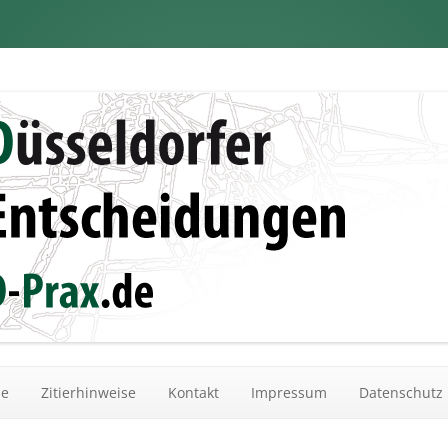
dungen
Zum Inhalt springen
he
Zitierhinweise
Kontakt
Impressum
Datenschutz