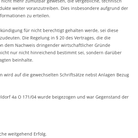
s nicht mehr zumutbar gewesen, die vergebliche, technisch
odukte weiter voranzutreiben. Dies insbesondere aufgrund der
formationen zu erteilen.
ündigung für nicht berechtigt gehalten werde, sei diese
zudeuten. Die Regelung in § 20 des Vertrages, die die
on dem Nachweis dringender wirtschaftlicher Gründe
nicht nur nicht hinreichend bestimmt sei, sondern darüber
agten beinhalte.
n wird auf die gewechselten Schriftsätze nebst Anlagen Bezug
seldorf 4a O 171/04 wurde beigezogen und war Gegenstand der
ache weitgehend Erfolg.