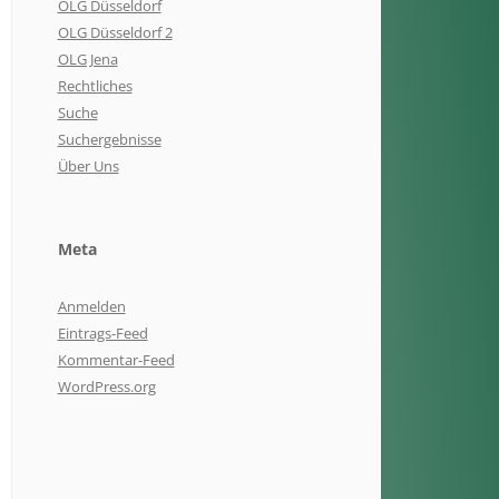
OLG Düsseldorf
OLG Düsseldorf 2
OLG Jena
Rechtliches
Suche
Suchergebnisse
Über Uns
Meta
Anmelden
Eintrags-Feed
Kommentar-Feed
WordPress.org