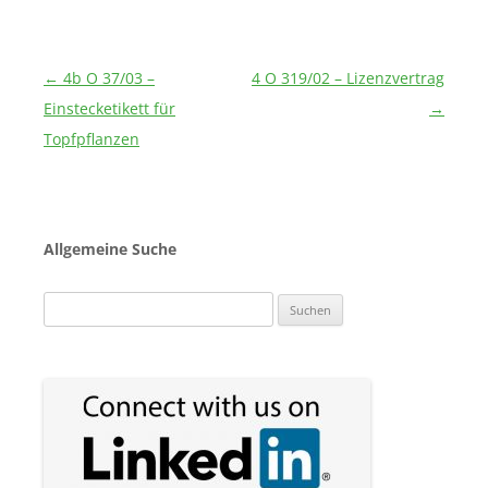
Beitragsnavigation
←
4b O 37/03 –
4 O 319/02 – Lizenzvertrag
Einstecketikett für
→
Topfpflanzen
Allgemeine Suche
Suchen
nach: