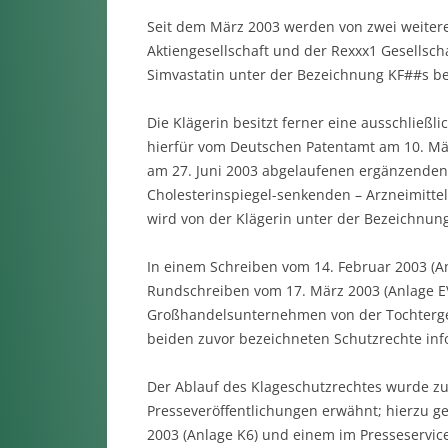
Seit dem März 2003 werden von zwei weiter
Aktiengesellschaft und der Rexxx1 Gesellsch
Simvastatin unter der Bezeichnung KF##s be
Die Klägerin besitzt ferner eine ausschließ
hierfür vom Deutschen Patentamt am 10. Mä
am 27. Juni 2003 abgelaufenen ergänzenden S
Cholesterinspiegel-senkenden – Arzneimittelw
wird von der Klägerin unter der Bezeichnu
In einem Schreiben vom 14. Februar 2003 (A
Rundschreiben vom 17. März 2003 (Anlage E
Großhandelsunternehmen von der Tochterges
beiden zuvor bezeichneten Schutzrechte inf
Der Ablauf des Klageschutzrechtes wurde 
Presseveröffentlichungen erwähnt; hierzu g
2003 (Anlage K6) und einem im Presseservic