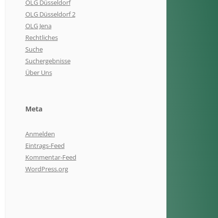
OLG Düsseldorf
OLG Düsseldorf 2
OLG Jena
Rechtliches
Suche
Suchergebnisse
Über Uns
Meta
Anmelden
Eintrags-Feed
Kommentar-Feed
WordPress.org