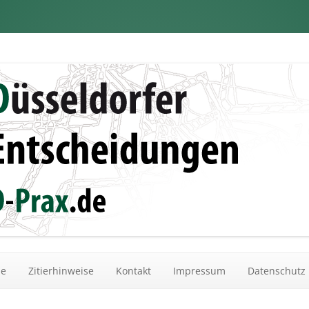
dungen
Zum Inhalt springen
he
Zitierhinweise
Kontakt
Impressum
Datenschutz