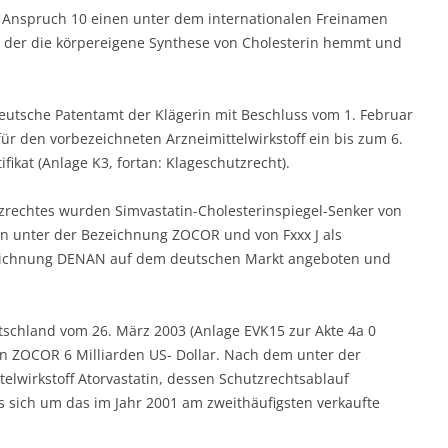
m Anspruch 10 einen unter dem internationalen Freinamen
f, der die körpereigene Synthese von Cholesterin hemmt und
eutsche Patentamt der Klägerin mit Beschluss vom 1. Februar
r den vorbezeichneten Arzneimittelwirkstoff ein bis zum 6.
fikat (Anlage K3, fortan: Klageschutzrecht).
rechtes wurden Simvastatin-Cholesterinspiegel-Senker von
en unter der Bezeichnung ZOCOR und von Fxxx J als
zeichnung DENAN auf dem deutschen Markt angeboten und
tschland vom 26. März 2003 (Anlage EVK15 zur Akte 4a 0
an ZOCOR 6 Milliarden US- Dollar. Nach dem unter der
lwirkstoff Atorvastatin, dessen Schutzrechtsablauf
s sich um das im Jahr 2001 am zweithäufigsten verkaufte