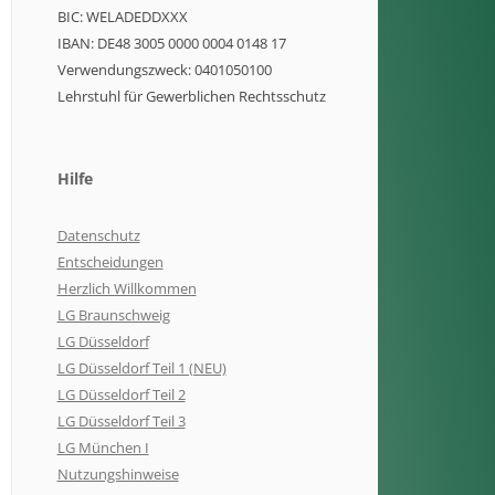
BIC: WELADEDDXXX
IBAN: DE48 3005 0000 0004 0148 17
Verwendungszweck: 0401050100
Lehrstuhl für Gewerblichen Rechtsschutz
Hilfe
Datenschutz
Entscheidungen
Herzlich Willkommen
LG Braunschweig
LG Düsseldorf
LG Düsseldorf Teil 1 (NEU)
LG Düsseldorf Teil 2
LG Düsseldorf Teil 3
LG München I
Nutzungshinweise