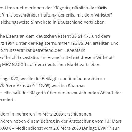
en Lizenznehmerinnen der Klägerin, nämlich der K##s
aft mit beschränkter Haftung Generika mit dem Wirkstoff
ziehungsweise Simvabeta in Deutschland vertrieben.
liche Lizenz an dem deutschen Patent 30 51 175 und dem
rz 1994 unter der Registernummer 193 75 044 erteilten und
chutzzertifikat betreffend den – ebenfalls
irkstoff Lovastatin. Ein Arzneimittel mit diesem Wirkstoff
ng MEVINACOR auf dem deutschen Markt vertrieben.
nlage K20) wurde die Beklagte und in einem weiteren
VK 9 zur Akte 4a 0 122/03) wurden Pharma-
ellschaft der Klägerin über den bevorstehenden Ablauf der
ormiert.
zudem in mehreren im März 2003 erschienenen
ehören neben einem Beitrag in der Ärztezeitung vom 13. März
e/AOK – Mediendienst vom 20. März 2003 (Anlage EVK 17 zur