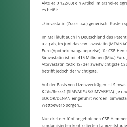
Akte 4a 0 122/03) ein Artikel im arznei-tel
es heißt:
„Simvastatin (Zocor u.a.) generisch- Kosten 
Im Mai läuft auch in Deutschland das Paten
u.a.) ab, im Juni das von Lovastatin (MEVIN
Euro (Apothekenabgabepreise) für CSE-Hemm
Simvastatin ist mit 415 Millionen (Mio.) Eu
Atorvastatin (SORTIS) der zweitwichtigste 
betrifft jedoch der wichtigste.
Auf der Basis von Lizenzverträgen ist Simvast
K##s/Rexxx1 (SIMVAK##S/SIMVABETA) -je nac
SOCOR/DENAN eingeführt worden. Simvastatin
Wettbewerb sorgen…
Nur drei der fünf angebotenen CSE-Hemmer (S
randomisierten kontrollierten Langzeitstudi