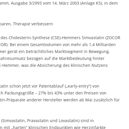
egramm, Ausgabe 3/2993 vom 14. März 2003 (Anlage K5), in dem
sparen, Therapie verbessern
t des Cholesterin-Synthese (CSE)-Hemmers Simvastatin (ZOCOR
ACOR). Bei einem Gesamtvolumen von mehr als 1,4 Milliarden
er gerät ein beträchtliches Marktsegment in Bewegung.
ro Jahresumsatz bezogen auf die Marktbedeutung hinter
CSE-Hemmer, was die Absicherung des klinischen Nutzens
atin schon jetzt vor Patentablauf („early-entry“) von
h Packungsgröße – 27% bis 43% unter den Preisen von
-Präparate anderer Hersteller werden ab Mai zusätzlich für
imvastatin, Pravastatin und Lovastatin) sind in
en mit „harten“ klinischen Endpunkten wie Herzinfarkte