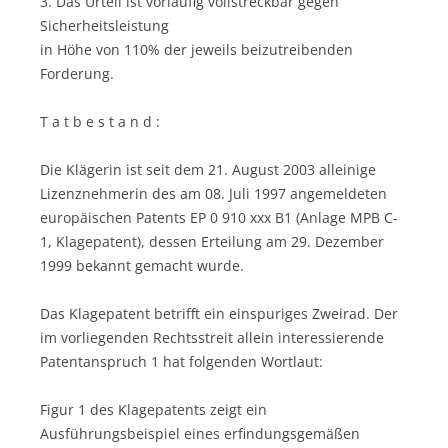
3. Das Urteil ist vorläufig vollstreckbar gegen
Sicherheitsleistung
in Höhe von 110% der jeweils beizutreibenden
Forderung.
T a t b e s t a n d :
Die Klägerin ist seit dem 21. August 2003 alleinige
Lizenznehmerin des am 08. Juli 1997 angemeldeten
europäischen Patents EP 0 910 xxx B1 (Anlage MPB C-
1, Klagepatent), dessen Erteilung am 29. Dezember
1999 bekannt gemacht wurde.
Das Klagepatent betrifft ein einspuriges Zweirad. Der
im vorliegenden Rechtsstreit allein interessierende
Patentanspruch 1 hat folgenden Wortlaut:
Figur 1 des Klagepatents zeigt ein
Ausführungsbeispiel eines erfindungsgemäßen