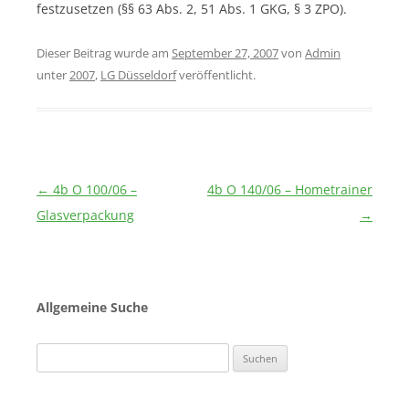
festzusetzen (§§ 63 Abs. 2, 51 Abs. 1 GKG, § 3 ZPO).
Dieser Beitrag wurde am
September 27, 2007
von
Admin
unter
2007
,
LG Düsseldorf
veröffentlicht.
Beitragsnavigation
←
4b O 100/06 –
4b O 140/06 – Hometrainer
Glasverpackung
→
Allgemeine Suche
Suchen
nach: