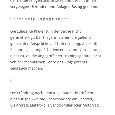
der beiderseitigen Schriftsätze und der mit ihnen
vorgelegen Urkunden und Anlagen Bezug genommen.
E n t s c h e i d u n g s g r ü n d e :
Die zulässige Klage ist in der Sache nicht
gerechtfertigt. Der Klägerin stehen die geltend
gemachten Ansprüche auf Unterlassung, Auskunft,
Rechnungslegung, Schadensersatz und Vernichtung
nicht zu, da die angegriffenen Trainingsgeräte, nicht
von der technischen Lehre des Klagepatents
Gebrauch machen.
I.
Die Erfindung nach dem Klagepatent betrifft ein
einspuriges Zweirad, insbesondere ein Fahrrad,
Elektrorad, Elektroroller, Motorroller oder Motorrad.