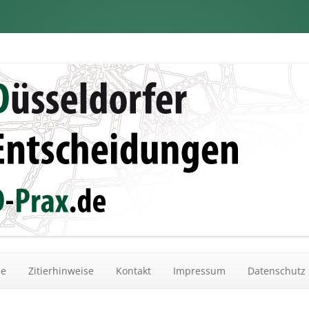
dungen
Zum Inhalt springen
he
Zitierhinweise
Kontakt
Impressum
Datenschutz