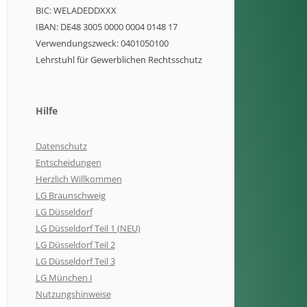
BIC: WELADEDDXXX
IBAN: DE48 3005 0000 0004 0148 17
Verwendungszweck: 0401050100
Lehrstuhl für Gewerblichen Rechtsschutz
Hilfe
Datenschutz
Entscheidungen
Herzlich Willkommen
LG Braunschweig
LG Düsseldorf
LG Düsseldorf Teil 1 (NEU)
LG Düsseldorf Teil 2
LG Düsseldorf Teil 3
LG München I
Nutzungshinweise