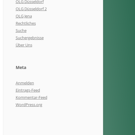
OLG Düsseldorf
OLG Düsseldorf 2
OLG Jena
Rechtliches
Suche
Suchergebnisse
Über Uns
Meta
Anmelden
Eintrags-Feed
Kommentar-Feed
WordPress.org