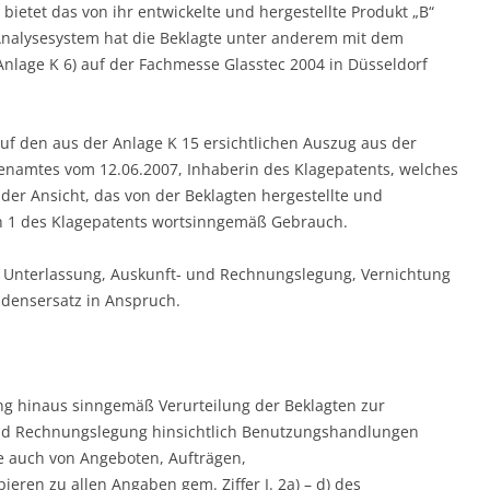
 bietet das von ihr entwickelte und hergestellte Produkt „B“
Analysesystem hat die Beklagte unter anderem mit dem
lage K 6) auf der Fachmesse Glasstec 2004 in Düsseldorf
f den aus der Anlage K 15 ersichtlichen Auszug aus der
namtes vom 12.06.2007, Inhaberin des Klagepatents, welches
t der Ansicht, das von der Beklagten hergestellte und
h 1 des Klagepatents wortsinngemäß Gebrauch.
f Unterlassung, Auskunft- und Rechnungslegung, Vernichtung
adensersatz in Anspruch.
g hinaus sinngemäß Verurteilung der Beklagten zur
und Rechnungslegung hinsichtlich Benutzungshandlungen
ge auch von Angeboten, Aufträgen,
eren zu allen Angaben gem. Ziffer I. 2a) – d) des