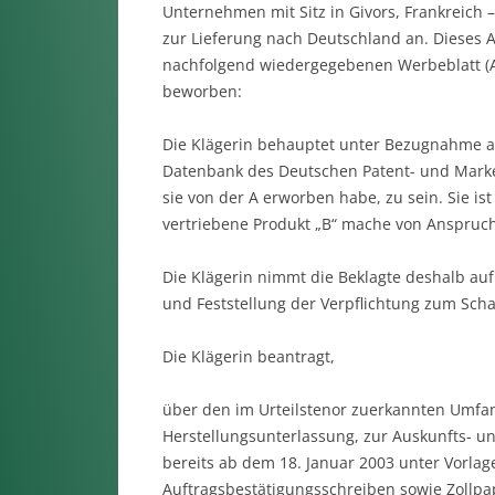
Unternehmen mit Sitz in Givors, Frankreich –
zur Lieferung nach Deutschland an. Dieses 
nachfolgend wiedergegebenen Werbeblatt (An
beworben:
Die Klägerin behauptet unter Bezugnahme au
Datenbank des Deutschen Patent- und Marke
sie von der A erworben habe, zu sein. Sie is
vertriebene Produkt „B“ mache von Anspruc
Die Klägerin nimmt die Beklagte deshalb au
und Feststellung der Verpflichtung zum Sch
Die Klägerin beantragt,
über den im Urteilstenor zuerkannten Umfan
Herstellungsunterlassung, zur Auskunfts- 
bereits ab dem 18. Januar 2003 unter Vorla
Auftragsbestätigungsschreiben sowie Zollpapi