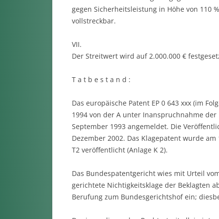
gegen Sicherheitsleistung in Höhe von 110 % 
vollstreckbar.
VII.
Der Streitwert wird auf 2.000.000 € festgeset
T a t b e s t a n d :
Das europäische Patent EP 0 643 xxx (im Fo
1994 von der A unter Inanspruchnahme der Pr
September 1993 angemeldet. Die Veröffentlic
Dezember 2002. Das Klagepatent wurde am 1
T2 veröffentlicht (Anlage K 2).
Das Bundespatentgericht wies mit Urteil vo
gerichtete Nichtigkeitsklage der Beklagten ab
Berufung zum Bundesgerichtshof ein; diesbez