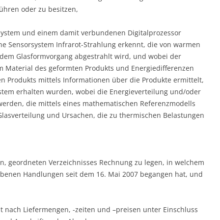
hren oder zu besitzen,
rsystem und einem damit verbundenen Digitalprozessor
che Sensorsystem Infrarot-Strahlung erkennt, die von warmen
 dem Glasformvorgang abgestrahlt wird, und wobei der
em Material des geformten Produkts und Energiedifferenzen
 Produkts mittels Informationen über die Produkte ermittelt,
stem erhalten wurden, wobei die Energieverteilung und/oder
 werden, die mittels eines mathematischen Referenzmodells
lasverteilung und Ursachen, die zu thermischen Belastungen
hen, geordneten Verzeichnisses Rechnung zu legen, in welchem
riebenen Handlungen seit dem 16. Mai 2007 begangen hat, und
lt nach Liefermengen, -zeiten und –preisen unter Einschluss