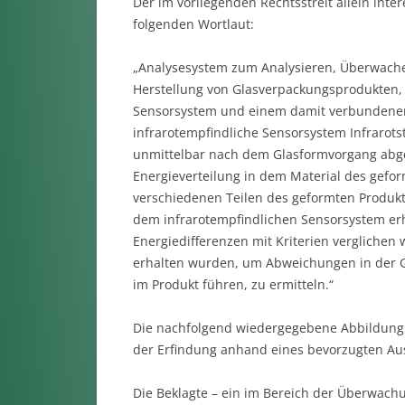
Der im vorliegenden Rechtsstreit allein int
folgenden Wortlaut:
„Analysesystem zum Analysieren, Überwachen
Herstellung von Glasverpackungsprodukten,
Sensorsystem und einem damit verbundenen 
infrarotempfindliche Sensorsystem Infrarot
unmittelbar nach dem Glasformvorgang abges
Energieverteilung in dem Material des gefo
verschiedenen Teilen des geformten Produkts
dem infrarotempfindlichen Sensorsystem erh
Energiedifferenzen mit Kriterien verglichen
erhalten wurden, um Abweichungen in der G
im Produkt führen, zu ermitteln.“
Die nachfolgend wiedergegebene Abbildung (
der Erfindung anhand eines bevorzugten Au
Die Beklagte – ein im Bereich der Überwachu