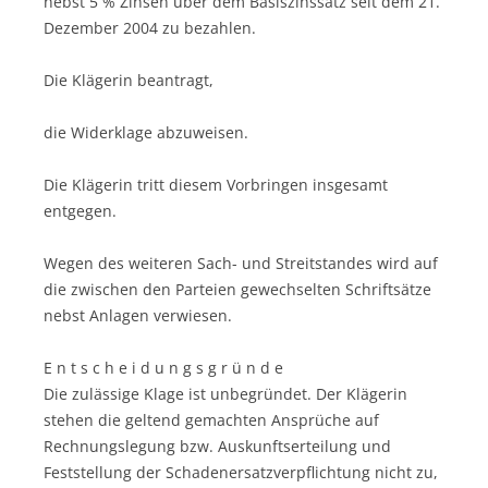
nebst 5 % Zinsen über dem Basiszinssatz seit dem 21.
Dezember 2004 zu bezahlen.
Die Klägerin beantragt,
die Widerklage abzuweisen.
Die Klägerin tritt diesem Vorbringen insgesamt
entgegen.
Wegen des weiteren Sach- und Streitstandes wird auf
die zwischen den Parteien gewechselten Schriftsätze
nebst Anlagen verwiesen.
E n t s c h e i d u n g s g r ü n d e
Die zulässige Klage ist unbegründet. Der Klägerin
stehen die geltend gemachten Ansprüche auf
Rechnungslegung bzw. Auskunftserteilung und
Feststellung der Schadenersatzverpflichtung nicht zu,