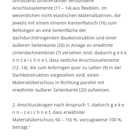
umfassend untereinander verbundene
Anschlusselemente (11 – 14) aus flexiblen, im
wesentlichen nicht-elastischen Materialbahnen, die
jeweils mit einem inneren Kantenflansch (16) zum
Befestigen an eine Seitenfläche der
dachdurchdringenden Baukonstruktion und einer
äußeren Seitenkante (20) in Anlage an erwähnte
Unterdachmembran (7) versehen sind, dadurch g e k e
n n z e i c h n e t, dass seitliche Anschlusselemente
(12, 14), die zum Anbringen quer zu Latten (9) in der
Dachkonstruktion vorgesehen sind, einen
Materialüberschuss in Richtung parallel mit
erwähnter äußerer Seitenkante (20) aufweisen.
2. Anschlusskragen nach Anspruch 1, dadurch g e k e
n n – z e i c h n e t, dass erwähnter
Materialüberschuss 50 – 150 %, vorzugsweise 100 %,
beträgt.“