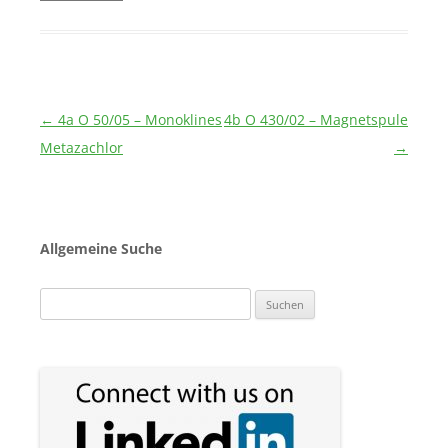
Beitragsnavigation
←
4a O 50/05 – Monoklines
4b O 430/02 – Magnetspule
Metazachlor
→
Allgemeine Suche
Suchen
nach: