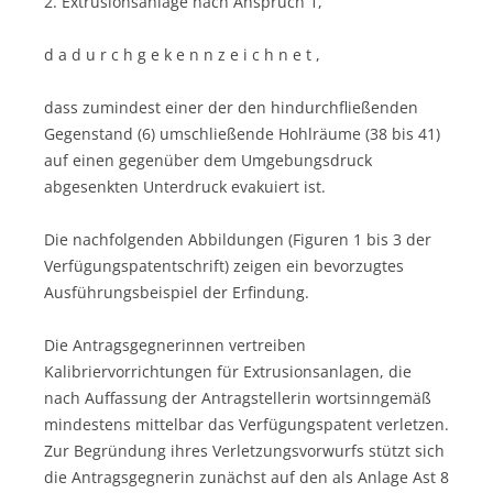
2. Extrusionsanlage nach Anspruch 1,
d a d u r c h g e k e n n z e i c h n e t ,
dass zumindest einer der den hindurchfließenden
Gegenstand (6) umschließende Hohlräume (38 bis 41)
auf einen gegenüber dem Umgebungsdruck
abgesenkten Unterdruck evakuiert ist.
Die nachfolgenden Abbildungen (Figuren 1 bis 3 der
Verfügungspatentschrift) zeigen ein bevorzugtes
Ausführungsbeispiel der Erfindung.
Die Antragsgegnerinnen vertreiben
Kalibriervorrichtungen für Extrusionsanlagen, die
nach Auffassung der Antragstellerin wortsinngemäß
mindestens mittelbar das Verfügungspatent verletzen.
Zur Begründung ihres Verletzungsvorwurfs stützt sich
die Antragsgegnerin zunächst auf den als Anlage Ast 8