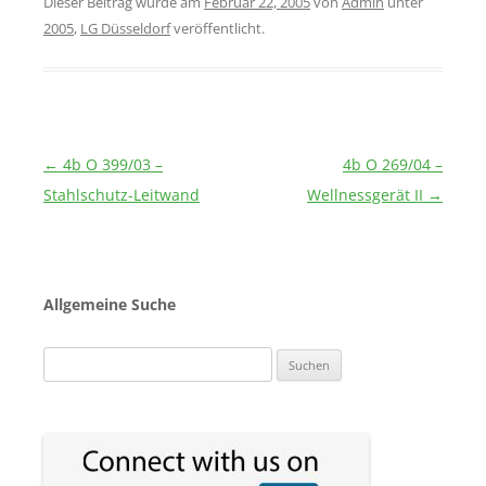
Dieser Beitrag wurde am
Februar 22, 2005
von
Admin
unter
2005
,
LG Düsseldorf
veröffentlicht.
Beitragsnavigation
←
4b O 399/03 –
4b O 269/04 –
Stahlschutz-Leitwand
Wellnessgerät II
→
Allgemeine Suche
Suchen
nach: