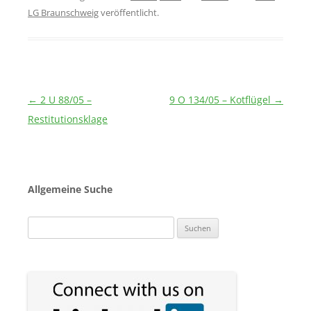
LG Braunschweig
veröffentlicht.
Beitragsnavigation
←
2 U 88/05 –
9 O 134/05 – Kotflügel
→
Restitutionsklage
Allgemeine Suche
Suchen
nach: