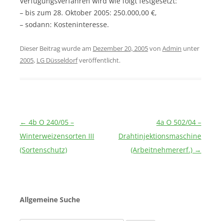
Verfügungsverfahren wird wie folgt festgesetzt:
– bis zum 28. Oktober 2005: 250.000,00 €,
– sodann: Kosteninteresse.
Dieser Beitrag wurde am
Dezember 20, 2005
von
Admin
unter
2005
,
LG Düsseldorf
veröffentlicht.
Beitragsnavigation
←
4b O 240/05 –
4a O 502/04 –
Winterweizensorten III
Drahtinjektionsmaschine
(Sortenschutz)
(Arbeitnehmererf.)
→
Allgemeine Suche