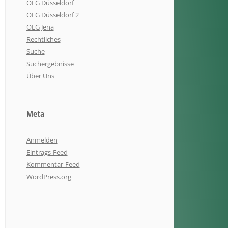
OLG Düsseldorf
OLG Düsseldorf 2
OLG Jena
Rechtliches
Suche
Suchergebnisse
Über Uns
Meta
Anmelden
Eintrags-Feed
Kommentar-Feed
WordPress.org