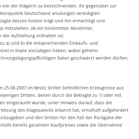
 von der Klägerin zu bezeichnenden, ihr gegenüber zur
desrepublik Deutschland ansässigen vereidigten
eklagte dessen Kosten trägt und ihn ermächtigt und
age mitzuteilen, ob ein bestimmter Abnehmer,
der Aufstellung enthalten ist;
u a) und b) die entsprechenden Einkaufs- und
ine) in Kopie vorzulegen haben, wobei geheim-
echnungslegungspflichtigen Daten geschwärzt werden dürfen;
em 25.08.2007 im Besitz Dritter befindlichen Erzeugnisse aus
jenigen Dritten, denen durch die Beklagte zu 1) oder mit
en eingeräumt wurde, unter Hinweis darauf, dass die
letzung des Klagepatents erkannt hat, ernsthaft aufgefordert
rückzugeben und den Dritten für den Fall der Rückgabe der
falls bereits gezahlten Kaufpreises sowie die Übernahme