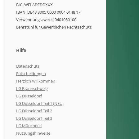
BIC: WELADEDDXXX
IBAN: DE48 3005 0000 0004 0148 17
Verwendungszweck: 0401050100
Lehrstuhl für Gewerblichen Rechtsschutz
Hilfe
Datenschutz
Entscheidungen
Herzlich Willkommen
LG Braunschweig
LG Düsseldorf
LG Düsseldorf Teil 1 (NEU)
LG Düsseldorf Teil 2
LG Düsseldorf Teil 3
LG München I
Nutzungshinweise