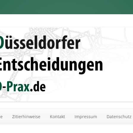
dungen
Zum Inhalt springen
he
Zitierhinweise
Kontakt
Impressum
Datenschutz