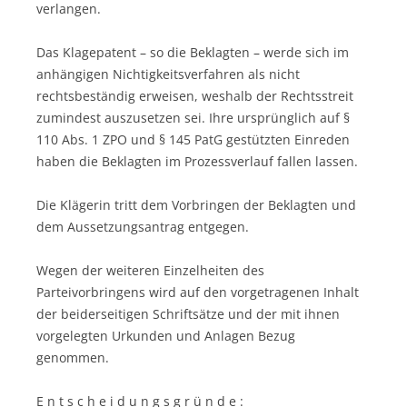
verlangen.
Das Klagepatent – so die Beklagten – werde sich im
anhängigen Nichtigkeitsverfahren als nicht
rechtsbeständig erweisen, weshalb der Rechtsstreit
zumindest auszusetzen sei. Ihre ursprünglich auf §
110 Abs. 1 ZPO und § 145 PatG gestützten Einreden
haben die Beklagten im Prozessverlauf fallen lassen.
Die Klägerin tritt dem Vorbringen der Beklagten und
dem Aussetzungsantrag entgegen.
Wegen der weiteren Einzelheiten des
Parteivorbringens wird auf den vorgetragenen Inhalt
der beiderseitigen Schriftsätze und der mit ihnen
vorgelegten Urkunden und Anlagen Bezug
genommen.
E n t s c h e i d u n g s g r ü n d e :