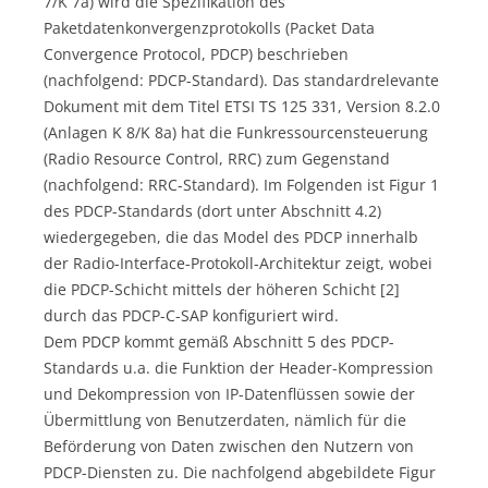
7/K 7a) wird die Spezifikation des
Paketdatenkonvergenzprotokolls (Packet Data
Convergence Protocol, PDCP) beschrieben
(nachfolgend: PDCP-Standard). Das standardrelevante
Dokument mit dem Titel ETSI TS 125 331, Version 8.2.0
(Anlagen K 8/K 8a) hat die Funkressourcensteuerung
(Radio Resource Control, RRC) zum Gegenstand
(nachfolgend: RRC-Standard). Im Folgenden ist Figur 1
des PDCP-Standards (dort unter Abschnitt 4.2)
wiedergegeben, die das Model des PDCP innerhalb
der Radio-Interface-Protokoll-Architektur zeigt, wobei
die PDCP-Schicht mittels der höheren Schicht [2]
durch das PDCP-C-SAP konfiguriert wird.
Dem PDCP kommt gemäß Abschnitt 5 des PDCP-
Standards u.a. die Funktion der Header-Kompression
und Dekompression von IP-Datenflüssen sowie der
Übermittlung von Benutzerdaten, nämlich für die
Beförderung von Daten zwischen den Nutzern von
PDCP-Diensten zu. Die nachfolgend abgebildete Figur