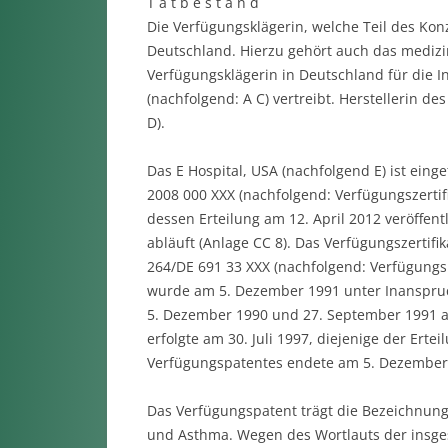
T a t b e s t a n d
Die Verfügungsklägerin, welche Teil des Konz
Deutschland. Hierzu gehört auch das medizin
Verfügungsklägerin in Deutschland für die I
(nachfolgend: A C) vertreibt. Herstellerin de
D).
Das E Hospital, USA (nachfolgend E) ist ein
2008 000 XXX (nachfolgend: Verfügungszertifi
dessen Erteilung am 12. April 2012 veröffe
abläuft (Anlage CC 8). Das Verfügungszertif
264/DE 691 33 XXX (nachfolgend: Verfügungsp
wurde am 5. Dezember 1991 unter Inanspruc
5. Dezember 1990 und 27. September 1991 a
erfolgte am 30. Juli 1997, diejenige der Ert
Verfügungspatentes endete am 5. Dezember
Das Verfügungspatent trägt die Bezeichnun
und Asthma. Wegen des Wortlauts der insge