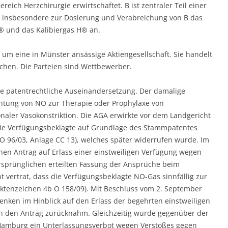
eich Herzchirurgie erwirtschaftet. B ist zentraler Teil einer
t insbesondere zur Dosierung und Verabreichung von B das
® und das Kalibiergas H® an.
 um eine in Münster ansässige Aktiengesellschaft. Sie handelt
chen. Die Parteien sind Wettbewerber.
ine patentrechtliche Auseinandersetzung. Der damalige
ichtung von NO zur Therapie oder Prophylaxe von
onaler Vasokonstriktion. Die AGA erwirkte vor dem Landgericht
die Verfügungsbeklagte auf Grundlage des Stammpatentes
 O 96/03, Anlage CC 13), welches später widerrufen wurde. Im
inen Antrag auf Erlass einer einstweiligen Verfügung wegen
rsprünglichen erteilten Fassung der Ansprüche beim
ht vertrat, dass die Verfügungsbeklagte NO-Gas sinnfällig zur
ktenzeichen 4b O 158/09). Mit Beschluss vom 2. September
enken im Hinblick auf den Erlass der begehrten einstweiligen
in den Antrag zurücknahm. Gleichzeitig wurde gegenüber der
Hamburg ein Unterlassungsverbot wegen Verstoßes gegen