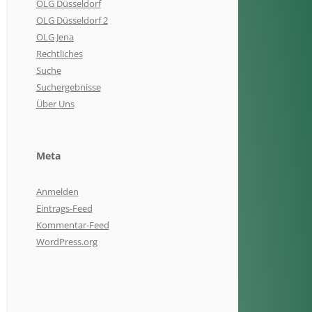
OLG Düsseldorf
OLG Düsseldorf 2
OLG Jena
Rechtliches
Suche
Suchergebnisse
Über Uns
Meta
Anmelden
Eintrags-Feed
Kommentar-Feed
WordPress.org