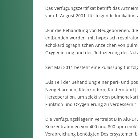
Das Verfügungszertifikat betrifft das Arznei
vom 1. August 2001, für folgende Indikation
„Für die Behandlung von Neugeborenen, die
entbunden wurden, mit hypoxisch respiratoris
echokardiographischen Anzeichen von pulmo
Oxygenierung und der Reduzierung der Not
Seit Mai 2011 besteht eine Zulassung für fol
„Als Teil der Behandlung einer peri- und p
Neugeborenen, Kleinkindern, Kindern und Jug
Herzoperation, um selektiv den pulmonal-art
Funktion und Oxygenierung zu verbessern.“
Die Verfügungsklägerin vertreibt B in Alu-Dr
Konzentrationen von 400 und 800 ppm mol/m
Verabreichung benötigten Dosiersystemen be