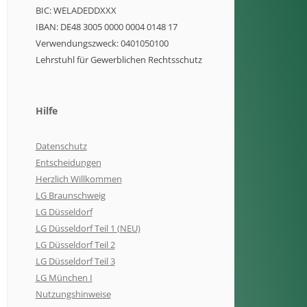
BIC: WELADEDDXXX
IBAN: DE48 3005 0000 0004 0148 17
Verwendungszweck: 0401050100
Lehrstuhl für Gewerblichen Rechtsschutz
Hilfe
Datenschutz
Entscheidungen
Herzlich Willkommen
LG Braunschweig
LG Düsseldorf
LG Düsseldorf Teil 1 (NEU)
LG Düsseldorf Teil 2
LG Düsseldorf Teil 3
LG München I
Nutzungshinweise