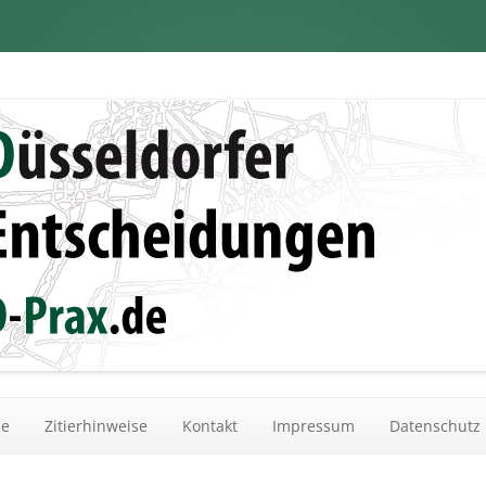
dungen
Zum Inhalt springen
he
Zitierhinweise
Kontakt
Impressum
Datenschutz