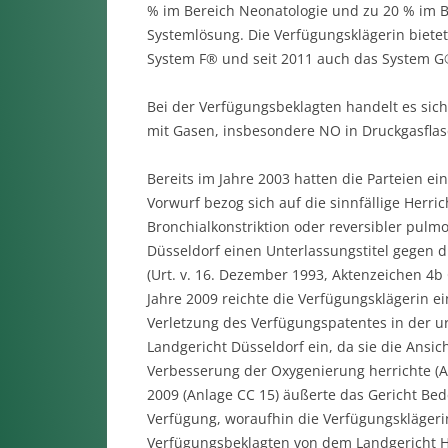
% im Bereich Neonatologie und zu 20 % im Ber
Systemlösung. Die Verfügungsklägerin biete
System F® und seit 2011 auch das System G
Bei der Verfügungsbeklagten handelt es sich
mit Gasen, insbesondere NO in Druckgasflas
Bereits im Jahre 2003 hatten die Parteien e
Vorwurf bezog sich auf die sinnfällige Herr
Bronchialkonstriktion oder reversibler pulm
Düsseldorf einen Unterlassungstitel gegen 
(Urt. v. 16. Dezember 1993, Aktenzeichen 4b
Jahre 2009 reichte die Verfügungsklägerin e
Verletzung des Verfügungspatentes in der u
Landgericht Düsseldorf ein, da sie die Ansic
Verbesserung der Oxygenierung herrichte (A
2009 (Anlage CC 15) äußerte das Gericht Bed
Verfügung, woraufhin die Verfügungskläger
Verfügungsbeklagten von dem Landgericht 