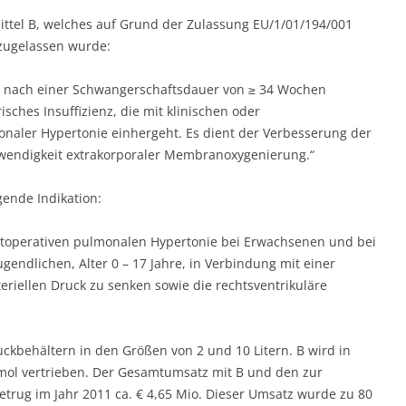
mittel B, welches auf Grund der Zulassung EU/1/01/194/001
 zugelassen wurde:
 nach einer Schwangerschaftsdauer von ≥ 34 Wochen
ches Insuffizienz, die mit klinischen oder
naler Hypertonie einhergeht. Es dient der Verbesserung der
wendigkeit extrakorporaler Membranoxygenierung.“
gende Indikation:
ostoperativen pulmonalen Hypertonie bei Erwachsenen und bei
endlichen, Alter 0 – 17 Jahre, in Verbindung mit einer
eriellen Druck zu senken sowie die rechtsventrikuläre
uckbehältern in den Größen von 2 und 10 Litern. B wird in
ol vertrieben. Der Gesamtumsatz mit B und den zur
trug im Jahr 2011 ca. € 4,65 Mio. Dieser Umsatz wurde zu 80