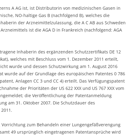
erns A AG ist, ist Distributorin von medizinischen Gasen in
ische, NO-haltige Gas B (nachfolgend B), welches die
nhaberin der Arzneimittelzulassung, die A C AB aus Schweden
s Arzneimittels ist die AGA D in Frankreich (nachfolgend: AGA
getragene Inhaberin des ergänzenden Schutzzertifikats DE 12
kat), welches mit Beschluss vom 1. Dezember 2011 erteilt,
ntlicht wurde und dessen Schutzwirkung am 1. August 2016
ikat wurde auf der Grundlage des europäischen Patentes 0 786
atent, Anlagen CC 3 und CC 4) erteilt. Das Verfügungspatent
hnahme der Prioritäten der US 622 XXX und US 767 XXX vom
ngemeldet; die Veröffentlichung der Patentanmeldung
eilung am 31. Oktober 2007. Die Schutzdauer des
 2011.
g Vorrichtung zum Behandeln einer Lungengefäßverengung
samt 49 ursprünglich eingetragenen Patentansprüche wird