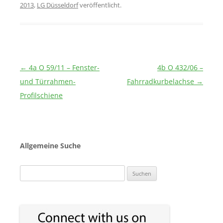
2013
,
LG Düsseldorf
veröffentlicht.
Beitragsnavigation
←
4a O 59/11 – Fenster-
4b O 432/06 –
und Türrahmen-
Fahrradkurbelachse
→
Profilschiene
Allgemeine Suche
Suchen
nach: