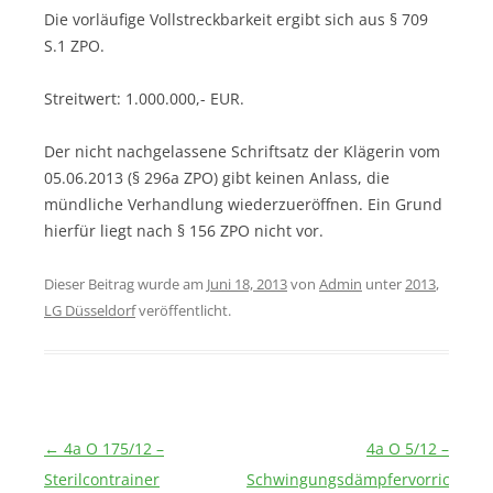
Die vorläufige Vollstreckbarkeit ergibt sich aus § 709
S.1 ZPO.
Streitwert: 1.000.000,- EUR.
Der nicht nachgelassene Schriftsatz der Klägerin vom
05.06.2013 (§ 296a ZPO) gibt keinen Anlass, die
mündliche Verhandlung wiederzueröffnen. Ein Grund
hierfür liegt nach § 156 ZPO nicht vor.
Dieser Beitrag wurde am
Juni 18, 2013
von
Admin
unter
2013
,
LG Düsseldorf
veröffentlicht.
Beitragsnavigation
←
4a O 175/12 –
4a O 5/12 –
Sterilcontrainer
Schwingungsdämpfervorrichtun