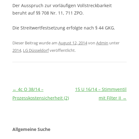
Der Ausspruch zur vorläufigen Vollstreckbarkeit
beruht auf §§ 708 Nr. 11, 711 ZPO.
Die Streitwertfestsetzung erfolgte nach § 44 GKG.
Dieser Beitrag wurde am
August 12, 2014
von
Admin
unter
2014
,
LG Düsseldorf
veröffentlicht.
Beitragsnavigation
←
4c O 38/14 –
15 U 16/14 – Stimmventil
Prozesskostensicherheit (2)
mit Filter II
→
Allgemeine Suche