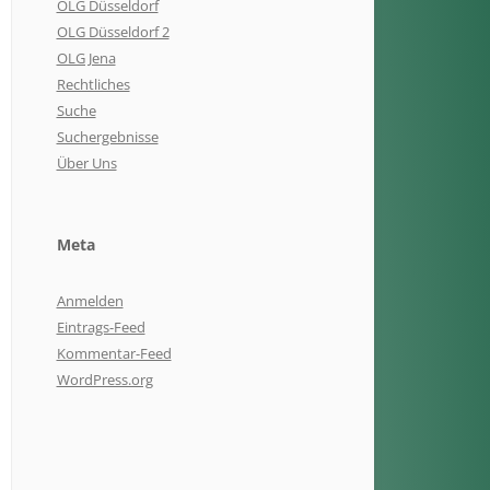
OLG Düsseldorf
OLG Düsseldorf 2
OLG Jena
Rechtliches
Suche
Suchergebnisse
Über Uns
Meta
Anmelden
Eintrags-Feed
Kommentar-Feed
WordPress.org