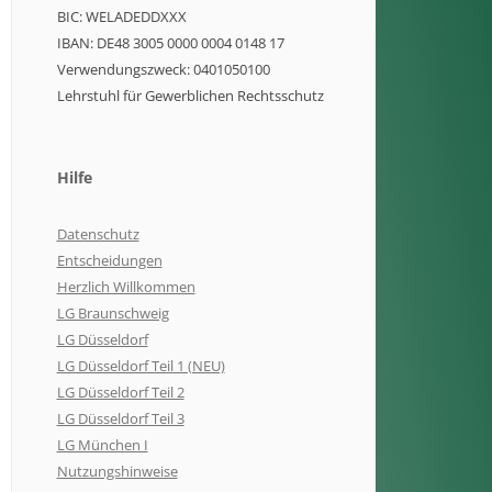
BIC: WELADEDDXXX
IBAN: DE48 3005 0000 0004 0148 17
Verwendungszweck: 0401050100
Lehrstuhl für Gewerblichen Rechtsschutz
Hilfe
Datenschutz
Entscheidungen
Herzlich Willkommen
LG Braunschweig
LG Düsseldorf
LG Düsseldorf Teil 1 (NEU)
LG Düsseldorf Teil 2
LG Düsseldorf Teil 3
LG München I
Nutzungshinweise