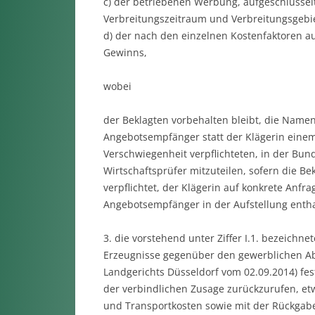
c) der betriebenen Werbung, aufgeschlüssel
Verbreitungszeitraum und Verbreitungsgebie
d) der nach den einzelnen Kostenfaktoren a
Gewinns,
wobei
der Beklagten vorbehalten bleibt, die Name
Angebotsempfänger statt der Klägerin einem
Verschwiegenheit verpflichteten, in der Bun
Wirtschaftsprüfer mitzuteilen, sofern die B
verpflichtet, der Klägerin auf konkrete Anf
Angebotsempfänger in der Aufstellung enthal
3. die vorstehend unter Ziffer I.1. bezeichn
Erzeugnisse gegenüber den gewerblichen Abn
Landgerichts Düsseldorf vom 02.09.2014) fes
der verbindlichen Zusage zurückzurufen, et
und Transportkosten sowie mit der Rückgab