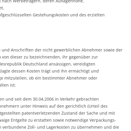
t nach Werbeträgern, deren Auflagenhöhe,
t,
ufgeschlüsselten Gestehungskosten und des erzielten
n und Anschriften der nicht gewerblichen Abnehmer sowie der
 von dieser zu bezeichnenden, ihr gegenüber zur
desrepublik Deutschland ansässigen, vereidigten
eklagte dessen Kosten trägt und ihn ermächtigt und
rage mitzuteilen, ob ein bestimmter Abnehmer oder
ten ist;
eten und seit dem 30.04.2006 in Verkehr gebrachten
ehmern unter Hinweis auf den gerichtlich (Urteil des
tgestellten patentverletzenden Zustand der Sache und mit
waige Entgelte zu erstatten sowie notwendige Verpackungs-
e verbundene Zoll- und Lagerkosten zu übernehmen und die