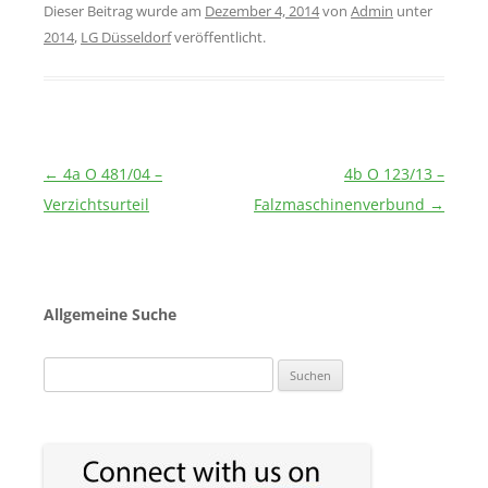
Dieser Beitrag wurde am
Dezember 4, 2014
von
Admin
unter
2014
,
LG Düsseldorf
veröffentlicht.
Beitragsnavigation
←
4a O 481/04 –
4b O 123/13 –
Verzichtsurteil
Falzmaschinenverbund
→
Allgemeine Suche
Suchen
nach: