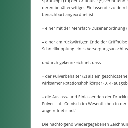
Sprühkopf (10) der Griffhülse (5) verlaufend
deren behälterseitiges Einlassende zu dem b
benachbart angeordnet ist;
– einer mit der Mehrfach-Düsenanordnung (1
– einer am rückwärtigen Ende der Griffhülse
Schnellkupplung eines Versorgungsanschluss
dadurch gekennzeichnet, dass
– der Pulverbehälter (2) als ein geschlosse
wirksamer Rotationshohlkörper (3, 4) ausgebi
– die Auslass- und Einlassenden der Druckluf
Pulver-Luft-Gemisch im Wesentlichen in der 
angeordnet sind.“
Die nachfolgend wiedergegebenen Zeichnung