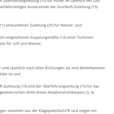
en Überführungsleitung (15) für Pulver im Gemisch mit Luft,
ehälterseitigen Auslassende der Druckluft-Zuleitung (13)
1) verbundenen Zuleitung (25) für Wasser; und
 (5) vorgesehenen Kupplungshälfte (12) einer Turbinen-
es für Luft und Wasser;
ner und räumlich nach allen Richtungen als eine Wirbelkammer
ldet ist und
t-Zuleitung (13) und der Überführungsleitung (15) für das
geometrischen Mitte dieses Rotationshohlkörpers (3, 4)
en stammen aus der Klagepatentschrift und zeigen ein