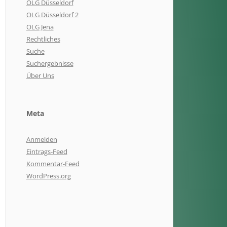
OLG Düsseldorf
OLG Düsseldorf 2
OLG Jena
Rechtliches
Suche
Suchergebnisse
Über Uns
Meta
Anmelden
Eintrags-Feed
Kommentar-Feed
WordPress.org