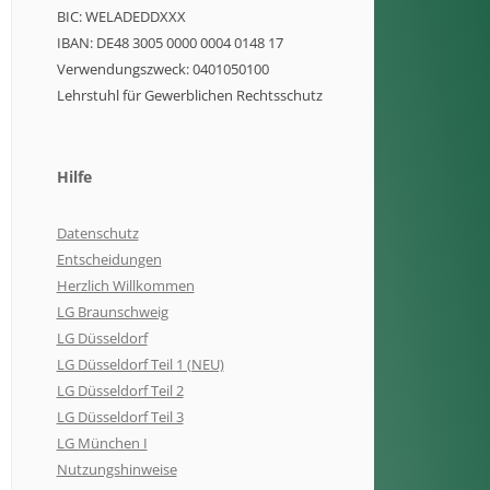
BIC: WELADEDDXXX
IBAN: DE48 3005 0000 0004 0148 17
Verwendungszweck: 0401050100
Lehrstuhl für Gewerblichen Rechtsschutz
Hilfe
Datenschutz
Entscheidungen
Herzlich Willkommen
LG Braunschweig
LG Düsseldorf
LG Düsseldorf Teil 1 (NEU)
LG Düsseldorf Teil 2
LG Düsseldorf Teil 3
LG München I
Nutzungshinweise