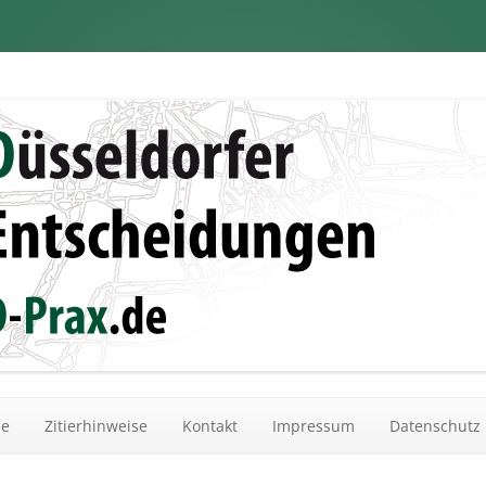
dungen
Zum Inhalt springen
he
Zitierhinweise
Kontakt
Impressum
Datenschutz