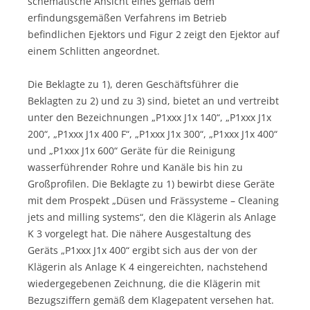
schematische Ansicht eines gemäß dem
erfindungsgemäßen Verfahrens im Betrieb
befindlichen Ejektors und Figur 2 zeigt den Ejektor auf
einem Schlitten angeordnet.
Die Beklagte zu 1), deren Geschäftsführer die
Beklagten zu 2) und zu 3) sind, bietet an und vertreibt
unter den Bezeichnungen „P1xxx J1x 140“, „P1xxx J1x
200“, „P1xxx J1x 400 F“, „P1xxx J1x 300“, „P1xxx J1x 400“
und „P1xxx J1x 600“ Geräte für die Reinigung
wasserführender Rohre und Kanäle bis hin zu
Großprofilen. Die Beklagte zu 1) bewirbt diese Geräte
mit dem Prospekt „Düsen und Frässysteme – Cleaning
jets and milling systems“, den die Klägerin als Anlage
K 3 vorgelegt hat. Die nähere Ausgestaltung des
Geräts „P1xxx J1x 400“ ergibt sich aus der von der
Klägerin als Anlage K 4 eingereichten, nachstehend
wiedergegebenen Zeichnung, die die Klägerin mit
Bezugsziffern gemäß dem Klagepatent versehen hat.