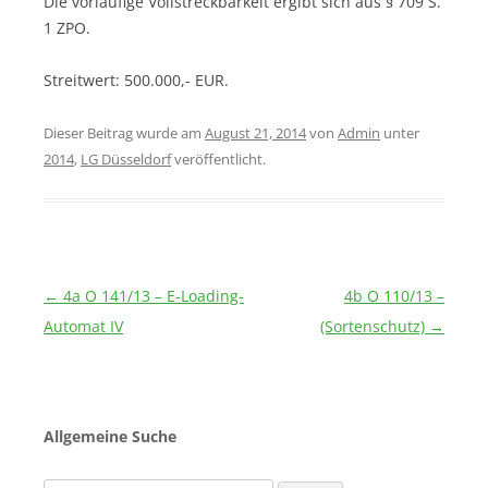
Die vorläufige Vollstreckbarkeit ergibt sich aus § 709 S.
1 ZPO.
Streitwert: 500.000,- EUR.
Dieser Beitrag wurde am
August 21, 2014
von
Admin
unter
2014
,
LG Düsseldorf
veröffentlicht.
Beitragsnavigation
←
4a O 141/13 – E-Loading-
4b O 110/13 –
Automat IV
(Sortenschutz)
→
Allgemeine Suche