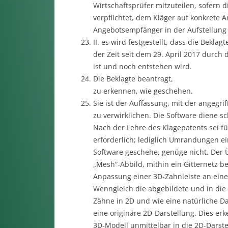
Wirtschaftsprüfer mitzuteilen, sofern 
verpflichtet, dem Kläger auf konkrete 
Angebotsempfänger in der Aufstellung e
II. es wird festgestellt, dass die Beklag
der Zeit seit dem 29. April 2017 durch
ist und noch entstehen wird.
Die Beklagte beantragt,
zu erkennen, wie geschehen.
Sie ist der Auffassung, mit der angegr
zu verwirklichen. Die Software diene s
Nach der Lehre des Klagepatents sei fü
erforderlich; lediglich Umrandungen ein
Software geschehe, genüge nicht. Der 
„Mesh“-Abbild, mithin ein Gitternetz b
Anpassung einer 3D-Zahnleiste an ei
Wenngleich die abgebildete und in die 
Zähne in 2D und wie eine natürliche Da
eine originäre 2D-Darstellung. Dies e
3D-Modell unmittelbar in die 2D-Darst