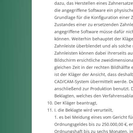
dazu, das Herstellen eines Zahnersatze
die angegriffene Software ein physisches
Grundlage für die Konfiguration einer Z
Zustandes einer zu ersetzenden Zahnle
angegriffene Software müsse dafür nich
können. Weiterhin behauptet der Kläger
Zahnleiste überblendet und als solche
Zahnleisten können dabei ihrerseits a
Bildschirm ersichtliche zweidimension
gleichen Zeit in der rechten Bildhälft
ist der Kläger der Ansicht, dass desha
CAD/CAM-System übermittelt werde. De
anschließend zur Produktion benutzt. 
Beklagten, welches den Verfahrensablau
Der Kläger beantragt,
I. die Beklagte wird verurteilt,
1. es bei Meidung eines vom Gericht f
Ordnungsgeldes bis zu 250.000,00 €‚ e
Ordnungshaft bis zu sechs Monaten, i