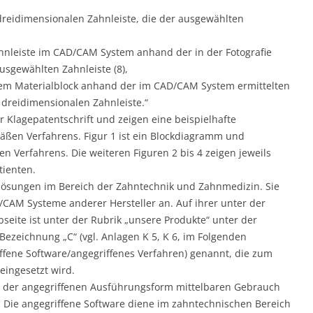
eidimensionalen Zahnleiste, die der ausgewählten
nleiste im CAD/CAM System anhand der in der Fotografie
usgewählten Zahnleiste (8),
em Materialblock anhand der im CAD/CAM System ermittelten
dreidimensionalen Zahnleiste.“
Klagepatentschrift und zeigen eine beispielhafte
ßen Verfahrens. Figur 1 ist ein Blockdiagramm und
n Verfahrens. Die weiteren Figuren 2 bis 4 zeigen jeweils
tienten.
relösungen im Bereich der Zahntechnik und Zahnmedizin. Sie
/CAM Systeme anderer Hersteller an. Auf ihrer unter der
ite ist unter der Rubrik „unsere Produkte“ unter der
Bezeichnung „C“ (vgl. Anlagen K 5, K 6, im Folgenden
fene Software/angegriffenes Verfahren) genannt, die zum
eingesetzt wird.
it der angegriffenen Ausführungsform mittelbaren Gebrauch
 Die angegriffene Software diene im zahntechnischen Bereich