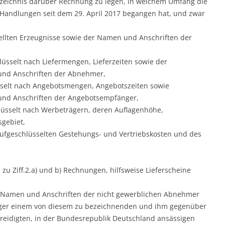
rzeichnis darüber Rechnung zu legen, in welchem Umfang die
en Handlungen seit dem 29. April 2017 begangen hat, und zwar
ellten Erzeugnisse sowie der Namen und Anschriften der
,
lüsselt nach Liefermengen, Lieferzeiten sowie der
nd Anschriften der Abnehmer,
sselt nach Angebotsmengen, Angebotszeiten sowie
nd Anschriften der Angebotsempfänger,
lüsselt nach Werbeträgern, deren Auflagenhöhe,
gebiet,
aufgeschlüsselten Gestehungs- und Vertriebskosten und des
 zu Ziff.2.a) und b) Rechnungen, hilfsweise Lieferscheine
ie Namen und Anschriften der nicht gewerblichen Abnehmer
ger einem von diesem zu bezeichnenden und ihm gegenüber
ereidigten, in der Bundesrepublik Deutschland ansässigen