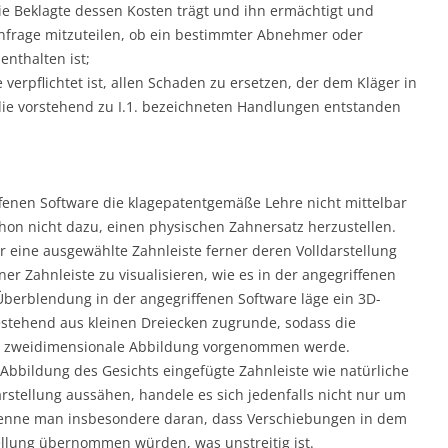
die Beklagte dessen Kosten trägt und ihn ermächtigt und
Anfrage mitzuteilen, ob ein bestimmter Abnehmer oder
nthalten ist;
te verpflichtet ist, allen Schaden zu ersetzen, der dem Kläger in
 die vorstehend zu I.1. bezeichneten Handlungen entstanden
iffenen Software die klagepatentgemäße Lehre nicht mittelbar
chon nicht dazu, einen physischen Zahnersatz herzustellen.
r eine ausgewählte Zahnleiste ferner deren Volldarstellung
er Zahnleiste zu visualisieren, wie es in der angegriffenen
Überblendung in der angegriffenen Software läge ein 3D-
estehend aus kleinen Dreiecken zugrunde, sodass die
ne zweidimensionale Abbildung vorgenommen werde.
Abbildung des Gesichts eingefügte Zahnleiste wie natürliche
rstellung aussähen, handele es sich jedenfalls nicht nur um
rkenne man insbesondere daran, dass Verschiebungen in dem
ellung übernommen würden, was unstreitig ist.