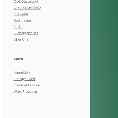
OLG Düsseldorf
OLG Düsseldorf 2
OLG Jena
Rechtliches
Suche
Suchergebnisse
Über Uns
Meta
Anmelden
Eintrags-Feed
Kommentar-Feed
WordPress.org