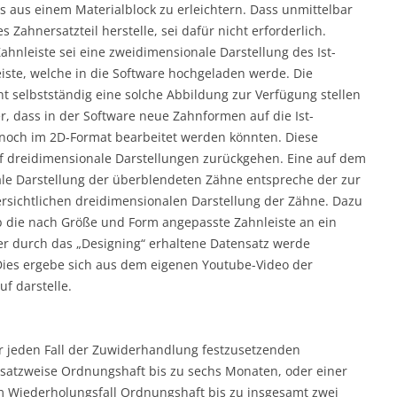
s aus einem Materialblock zu erleichtern. Dass unmittelbar
 Zahnersatzteil herstelle, sei dafür nicht erforderlich.
ahnleiste sei eine zweidimensionale Darstellung des Ist-
iste, welche in die Software hochgeladen werde. Die
t selbstständig eine solche Abbildung zur Verfügung stellen
, dass in der Software neue Zahnformen auf die Ist-
 noch im 2D-Format bearbeitet werden könnten. Diese
uf dreidimensionale Darstellungen zurückgehen. Eine auf dem
ale Darstellung der überblendeten Zähne entspreche der zur
e ersichtlichen dreidimensionalen Darstellung der Zähne. Dazu
lb die nach Größe und Form angepasste Zahnleiste an ein
r durch das „Designing“ erhaltene Datensatz werde
Dies ergebe sich aus dem eigenen Youtube-Video der
f darstelle.
ür jeden Fall der Zuwiderhandlung festzusetzenden
rsatzweise Ordnungshaft bis zu sechs Monaten, oder einer
m Wiederholungsfall Ordnungshaft bis zu insgesamt zwei