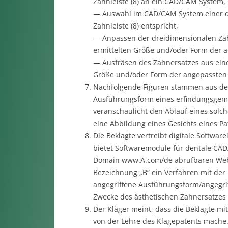
Zahnleiste (8) an ein CAD/CAM System,
— Auswahl im CAD/CAM System einer dr
Zahnleiste (8) entspricht,
— Anpassen der dreidimensionalen Zah
ermittelten Größe und/oder Form der a
— Ausfräsen des Zahnersatzes aus ein
Größe und/oder Form der angepassten 
Nachfolgende Figuren stammen aus der 
Ausführungsform eines erfindungsgemä
veranschaulicht den Ablauf eines solche
eine Abbildung eines Gesichts eines Pa
Die Beklagte vertreibt digitale Softwa
bietet Softwaremodule für dentale CAD
Domain www.A.com/de abrufbaren Webse
Bezeichnung „B“ ein Verfahren mit der 
angegriffene Ausführungsform/angegrif
Zwecke des ästhetischen Zahnersatzes 
Der Kläger meint, dass die Beklagte m
von der Lehre des Klagepatents mache.