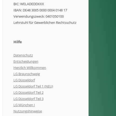
BIC: WELADEDDXXX
IBAN: DE48 3005 0000 0004 0148 17
Verwendungszweck: 0401050100
Lehrstuhl für Gewerblichen Rechtsschutz
Hilfe
Datenschutz
Entscheidungen
Herzlich Willkommen
LG Braunschweig
LG Düsseldorf
LG Düsseldorf Teil 1 (NEU)
LG Düsseldorf Teil 2
LG Düsseldorf Teil 3
LG München I
Nutzungshinweise