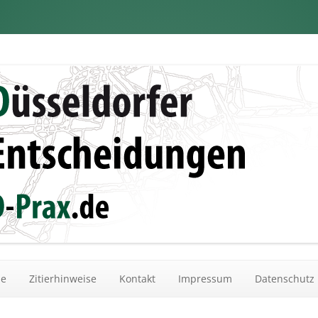
dungen
Zum Inhalt springen
he
Zitierhinweise
Kontakt
Impressum
Datenschutz