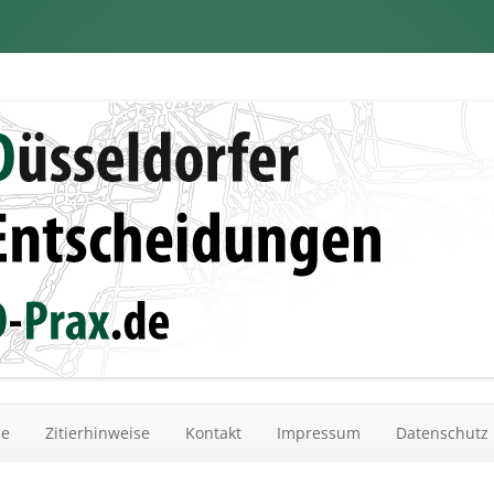
dungen
Zum Inhalt springen
he
Zitierhinweise
Kontakt
Impressum
Datenschutz