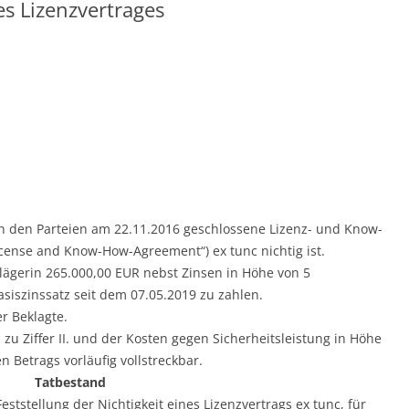
s Lizenzvertrages
chen den Parteien am 22.11.2016 geschlossene Lizenz- und Know-
icense and Know-How-Agreement“) ex tunc nichtig ist.
e Klägerin 265.000,00 EUR nebst Zinsen in Höhe von 5
siszinssatz seit dem 07.05.2019 zu zahlen.
er Beklagte.
rs zu Ziffer II. und der Kosten gegen Sicherheitsleistung in Höhe
n Betrags vorläufig vollstreckbar.
Tatbestand
ststellung der Nichtigkeit eines Lizenzvertrags ex tunc, für