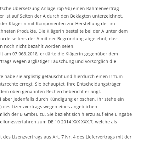
deutsche Übersetzung Anlage rop 9b) einen Rahmenvertrag
r ist auf Seiten der A durch den Beklagten unterzeichnet.
g der Klägerin mit Komponenten zur Herstellung der im
hneten Produkte. Die Klägerin bestellte bei der A unter dem
wurde seitens der A mit der Begründung abgelehnt, dass
n noch nicht bezahlt worden seien.
lt am 07.063.2018, erklärte die Klägerin gegenüber dem
trags wegen arglistiger Täuschung und vorsorglich die
gte habe sie arglistig getäuscht und hierdurch einen Irrtum
tzrechte erregt. Sie behauptet, ihre Entscheidungsträger
n dem oben genannten Recherchebericht erlangt.
sei aber jedenfalls durch Kündigung erloschen. Ihr stehe ein
 e) des Lizenzvertrags wegen eines angeblichen
lich der B GmbH, zu. Sie bezieht sich hierzu auf eine Eingabe
ilungsverfahren zum DE 10 2014 XXX XXX.7, welche als
des Lizenzvertrags aus Art. 7 Nr. 4 des Liefervertrags mit der