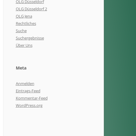
OLG Düsseldorf
OLG Düsseldorf 2
OLG Jena
Rechtliches
Suche
Suchergebnisse
Über Uns
Meta
Anmelden
Eintrags-Feed
Kommentar-Feed
WordPress.org