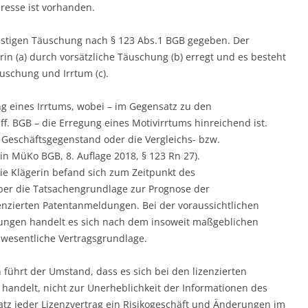
eresse ist vorhanden.
listigen Täuschung nach § 123 Abs.1 BGB gegeben. Der
rin (a) durch vorsätzliche Täuschung (b) erregt und es besteht
schung und Irrtum (c).
ng eines Irrtums, wobei – im Gegensatz zu den
f. BGB – die Erregung eines Motivirrtums hinreichend ist.
Geschäftsgegenstand oder die Vergleichs- bzw.
in MüKo BGB, 8. Auflage 2018, § 123 Rn 27).
 Die Klägerin befand sich zum Zeitpunkt des
ber die Tatsachengrundlage zur Prognose der
zenzierten Patentanmeldungen. Bei der voraussichtlichen
ungen handelt es sich nach dem insoweit maßgeblichen
wesentliche Vertragsgrundlage.
führt der Umstand, dass es sich bei den lizenzierten
andelt, nicht zur Unerheblichkeit der Informationen des
atz jeder Lizenzvertrag ein Risikogeschäft und Änderungen im