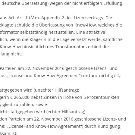
 – deutsche Übersetzung) wegen der nicht erfolgten Erfüllung
us Art. Art. 1 i.V.m. Appendix 2 des Lizenzvertrags. Die
 Beklagte schulde die Überlassung von Know-How, welches die
sformator selbstständig herzustellen. Eine attraktive
ich, wenn die Klägerin in die Lage versetzt werde, sämtliche
Know-How hinsichtlich des Transformators erhielt die
slang nicht.
n Parteien am 22. November 2016 geschlossene Lizenz- und
he: „License and Know-How-Agreement“) ex-tunc nichtig ist;
stattgegeben wird (unechter Hilfsantrag):
lägerin € 265.000 nebst Zinsen in Höhe von 5 Prozentpunkten
igkeit zu zahlen; sowie
nicht stattgegeben wird (echter Hilfsantrag):
n den Parteien am 22. November 2016 geschlossene Lizenz- und
che: „License- and Know-How-Agreement“) durch Kündigung
ksam ist.