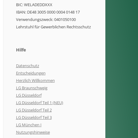
BIC: WELADEDDXXX
IBAN: DE48 3005 0000 0004 0148 17
Verwendungszweck: 0401050100
Lehrstuhl für Gewerblichen Rechtsschutz
Hilfe
Datenschutz
Entscheidungen
Herzlich Willkommen
LG Braunschweig
LG Düsseldorf
LG Düsseldorf Teil 1 (NEU)
LG Düsseldorf Teil 2
LG Düsseldorf Teil 3
LG München I
Nutzungshinweise