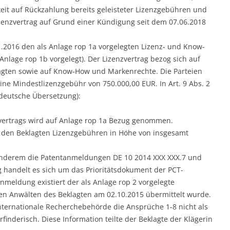
eit auf Rückzahlung bereits geleisteter Lizenzgebühren und
Lizenzvertrag auf Grund einer Kündigung seit dem 07.06.2018
1.2016 den als Anlage rop 1a vorgelegten Lizenz- und Know-
nlage rop 1b vorgelegt). Der Lizenzvertrag bezog sich auf
gten sowie auf Know-How und Markenrechte. Die Parteien
eine Mindestlizenzgebühr von 750.000,00 EUR. In Art. 9 Abs. 2
(deutsche Übersetzung):
vertrags wird auf Anlage rop 1a Bezug genommen.
 an den Beklagten Lizenzgebühren in Höhe von insgesamt
anderem die Patentanmeldungen DE 10 2014 XXX XXX.7 und
handelt es sich um das Prioritätsdokument der PCT-
meldung existiert der als Anlage rop 2 vorgelegte
den Anwälten des Beklagten am 02.10.2015 übermittelt wurde.
internationale Recherchebehörde die Ansprüche 1-8 nicht als
finderisch. Diese Information teilte der Beklagte der Klägerin