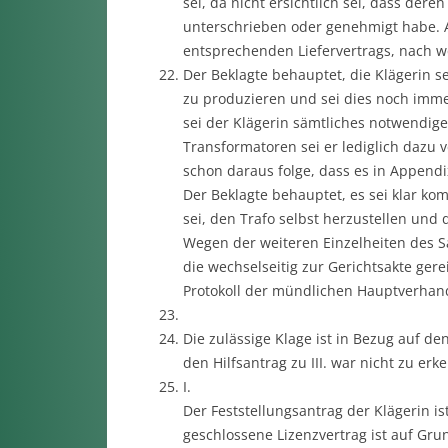
sei, da nicht ersichtlich sei, dass der
unterschrieben oder genehmigt habe. A
entsprechenden Liefervertrags, nach w
Der Beklagte behauptet, die Klägerin s
zu produzieren und sei dies noch immer
sei der Klägerin sämtliches notwendig
Transformatoren sei er lediglich dazu 
schon daraus folge, dass es in Appendix
Der Beklagte behauptet, es sei klar kom
sei, den Trafo selbst herzustellen und
Wegen der weiteren Einzelheiten des 
die wechselseitig zur Gerichtsakte gere
Protokoll der mündlichen Hauptverhandl
Die zulässige Klage ist in Bezug auf de
den Hilfsantrag zu III. war nicht zu erk
I.
Der Feststellungsantrag der Klägerin i
geschlossene Lizenzvertrag ist auf Gru