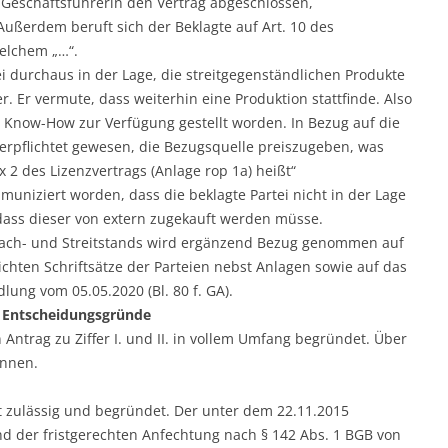
en Geschäftsführerin den Vertrag abgeschlossen,
ußerdem beruft sich der Beklagte auf Art. 10 des
elchem „…“.
ei durchaus in der Lage, die streitgegenständlichen Produkte
. Er vermute, dass weiterhin eine Produktion stattfinde. Also
e Know-How zur Verfügung gestellt worden. In Bezug auf die
verpflichtet gewesen, die Bezugsquelle preiszugeben, was
 2 des Lizenzvertrags (Anlage rop 1a) heißt“
muniziert worden, dass die beklagte Partei nicht in der Lage
 dass dieser von extern zugekauft werden müsse.
Sach- und Streitstands wird ergänzend Bezug genommen auf
ichten Schriftsätze der Parteien nebst Anlagen sowie auf das
ung vom 05.05.2020 (Bl. 80 f. GA).
Entscheidungsgründe
n Antrag zu Ziffer I. und II. in vollem Umfang begründet. Über
ennen.
st zulässig und begründet. Der unter dem 22.11.2015
nd der fristgerechten Anfechtung nach § 142 Abs. 1 BGB von