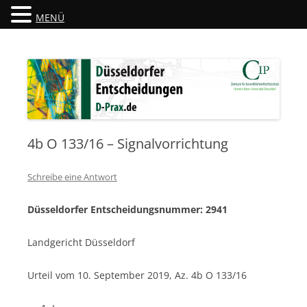
MENÜ
Düsseldorfer Entscheidungen
D-Prax.de
4b O 133/16 – Signalvorrichtung
Schreibe eine Antwort
Düsseldorfer Entscheidungsnummer: 2941
Landgericht Düsseldorf
Urteil vom 10. September 2019, Az. 4b O 133/16