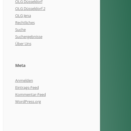
OLG Düsseldorf
OLG Düsseldorf 2
OLG Jena
Rechtliches
Suche
Suchergebnisse
Über Uns
Meta
Anmelden
Eintrags-Feed
Kommentar-Feed
WordPress.org