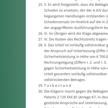
II. Es wird festgestellt, dass die Bekla
Schaden zu ersetzen, der der A A/S durc
begangenen Handlungen entstanden ist
Schadensersatz im Hinblick auf die in Z
der angegriffenen Ausführungsform be
III. Im Übrigen wird die Klage abgewies
IV. Die Kosten des Rechtsstreits tragen 
V. Das Urteil ist vorläufig vollstreckba
der Anspruch auf Unterlassung (Ziffer I
Sicherheitsleistung in Höhe von € 700.
Rechnungslegung (Ziffern I. 2. und I. 3
gegen Sicherheitsleistung in Höhe von €
Urteil gesondert vorläufig vollstreckba
vollstreckenden Betrages.
T a t b e s t a n d
Die Klägerin macht gegen die Beklagte
Patents 2 129 XXX B1 (Anlage K7, in de
gestützte Ansprüche auf Unterlassung,