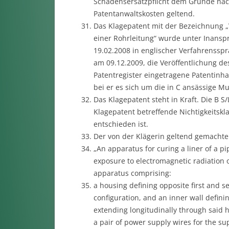
Schadensersatzpflicht dem Grunde nach
Patentanwaltskosten geltend.
Das Klagepatent mit der Bezeichnung 
einer Rohrleitung“ wurde unter Inansp
19.02.2008 in englischer Verfahrenssp
am 09.12.2009, die Veröffentlichung de
Patentregister eingetragene Patentinhab
bei er es sich um die in C ansässige Mu
Das Klagepatent steht in Kraft. Die B S
Klagepatent betreffende Nichtigkeitsk
entschieden ist.
Der von der Klägerin geltend gemachte
„An apparatus for curing a liner of a pi
exposure to electromagnetic radiation o
apparatus comprising:
a housing defining opposite first and se
configuration, and an inner wall defin
extending longitudinally through said 
a pair of power supply wires for the su