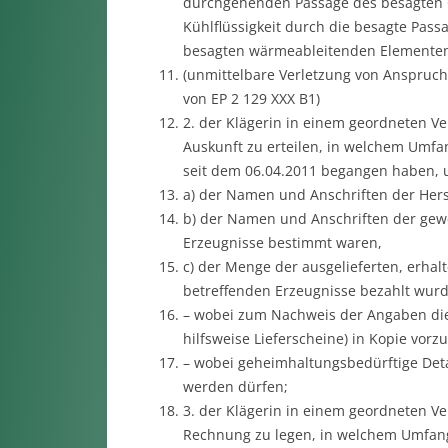
durchgehenden Passage des besagten 
Kühlflüssigkeit durch die besagte Pas
besagten wärmeableitenden Elementen
(unmittelbare Verletzung von Anspruch
von EP 2 129 XXX B1)
2. der Klägerin in einem geordneten Ve
Auskunft zu erteilen, in welchem Umfan
seit dem 06.04.2011 begangen haben, 
a) der Namen und Anschriften der Herst
b) der Namen und Anschriften der gewe
Erzeugnisse bestimmt waren,
c) der Menge der ausgelieferten, erhalt
betreffenden Erzeugnisse bezahlt wurd
– wobei zum Nachweis der Angaben di
hilfsweise Lieferscheine) in Kopie vorz
– wobei geheimhaltungsbedürftige Deta
werden dürfen;
3. der Klägerin in einem geordneten Ve
Rechnung zu legen, in welchem Umfang 