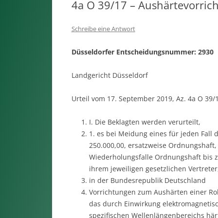
4a O 39/17 – Aushärtevorric
Schreibe eine Antwort
Düsseldorfer Entscheidungsnummer: 2930
Landgericht Düsseldorf
Urteil vom 17. September 2019, Az. 4a O 39/
I. Die Beklagten werden verurteilt,
1. es bei Meidung eines für jeden Fall
250.000,00, ersatzweise Ordnungshaft,
Wiederholungsfalle Ordnungshaft bis zu
ihrem jeweiligen gesetzlichen Vertreter
in der Bundesrepublik Deutschland
Vorrichtungen zum Aushärten einer Roh
das durch Einwirkung elektromagnetisc
spezifischen Wellenlängenbereichs härt