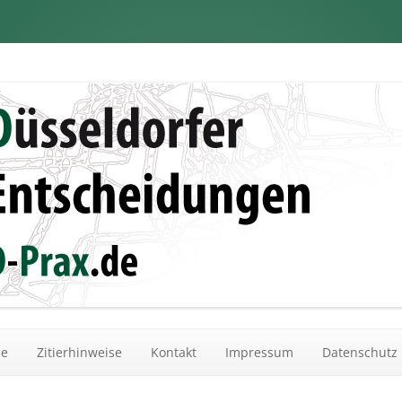
dungen
Zum Inhalt springen
he
Zitierhinweise
Kontakt
Impressum
Datenschutz