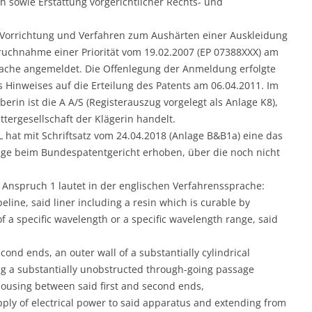
 sowie Erstattung vorgerichtlicher Rechts- und
„Vorrichtung und Verfahren zum Aushärten einer Auskleidung
ruchnahme einer Priorität vom 19.02.2007 (EP 07388XXX) am
rache angemeldet. Die Offenlegung der Anmeldung erfolgte
s Hinweises auf die Erteilung des Patents am 06.04.2011. Im
erin ist die A A/S (Registerauszug vorgelegt als Anlage K8),
ttergesellschaft der Klägerin handelt.
/L hat mit Schriftsatz vom 24.04.2018 (Anlage B&B1a) eine das
lage beim Bundespatentgericht erhoben, über die noch nicht
 Anspruch 1 lautet in der englischen Verfahrenssprache:
peline, said liner including a resin which is curable by
f a specific wavelength or a specific wavelength range, said
cond ends, an outer wall of a substantially cylindrical
ing a substantially unobstructed through-going passage
housing between said first and second ends,
pply of electrical power to said apparatus and extending from