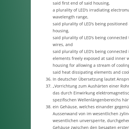
said first end of said housing,
a plurality of LED’s irradiating electrom
wavelength range,
said plurality of LED’s being positioned
housing,
said plurality of LED’s being connected 
wires, and
said plurality of LED’s being connected
elements freely exposed at said inner w
housing for allowing a stream of coolin
said heat dissipating elements and cool
In deutscher Übersetzung lautet Anspr
„Vorrichtung zum Aushärten einer Rohr
das durch Einwirkung elektromagnetisc
spezifischen Wellenlängenbereichs härt
ein Gehäuse, welches einander gegenüb
Aussenwand von im wesentlichen zylind
wesentlichen unversperrte, durchgehend
Gehäuse zwischen den besagten ersten