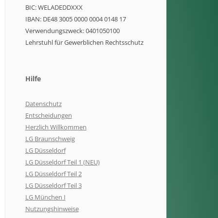
BIC: WELADEDDXXX
IBAN: DE48 3005 0000 0004 0148 17
Verwendungszweck: 0401050100
Lehrstuhl für Gewerblichen Rechtsschutz
Hilfe
Datenschutz
Entscheidungen
Herzlich Willkommen
LG Braunschweig
LG Düsseldorf
LG Düsseldorf Teil 1 (NEU)
LG Düsseldorf Teil 2
LG Düsseldorf Teil 3
LG München I
Nutzungshinweise