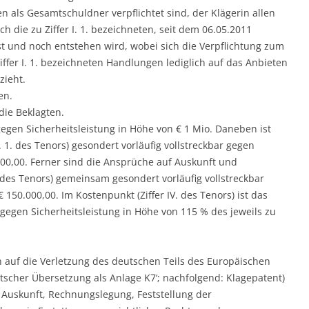
gten als Gesamtschuldner verpflichtet sind, der Klägerin allen
h die zu Ziffer I. 1. bezeichneten, seit dem 06.05.2011
 und noch entstehen wird, wobei sich die Verpflichtung zum
iffer I. 1. bezeichneten Handlungen lediglich auf das Anbieten
zieht.
en.
die Beklagten.
r gegen Sicherheitsleistung in Höhe von € 1 Mio. Daneben ist
. 1. des Tenors) gesondert vorläufig vollstreckbar gegen
000,00. Ferner sind die Ansprüche auf Auskunft und
. des Tenors) gemeinsam gesondert vorläufig vollstreckbar
 150.000,00. Im Kostenpunkt (Ziffer IV. des Tenors) ist das
r gegen Sicherheitsleistung in Höhe von 115 % des jeweils zu
n auf die Verletzung des deutschen Teils des Europäischen
utscher Übersetzung als Anlage K7‘; nachfolgend: Klagepatent)
 Auskunft, Rechnungslegung, Feststellung der