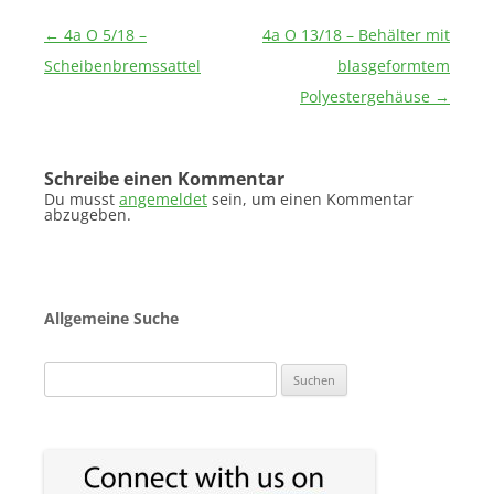
Beitragsnavigation
←
4a O 5/18 –
4a O 13/18 – Behälter mit
Scheibenbremssattel
blasgeformtem
Polyestergehäuse
→
Schreibe einen Kommentar
Du musst
angemeldet
sein, um einen Kommentar
abzugeben.
Allgemeine Suche
Suchen
nach: