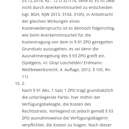
03.12.2014, Az.: 12 O 321/14, Seite 6). Es ist zwar
nicht durch Anerkenntnisurteil zu entscheiden
(vgl. BGH, NJW 2013, 3104, 3105). In Anbetracht
der gleichen Wirkungen eines
Kostenwiderspruchs ist es dennoch folgerichtig,
wie beim Anerkenntnisurteil für die
Kostentragung von dem in § 91 ZPO geregelten
Grundsatz auszugehen, es sei denn die
Ausnahmeregelung des § 93 ZPO greift ein
(Spätgens, in: Gloy/ Loschelder/ Erdmann,
Wettbewerbsrecht, 4. Auflage, 2012, § 105, Rn.
11).
2.
Nach § 91 Abs. 1 Satz 1 ZPO trägt grundsätzlich
die unterliegende Partei, hier mithin der
Verfügungsbeklagte, die Kosten des
Rechtsstreits. Vorliegend ist jedoch gemäß § 93
ZPO ausnahmsweise die Verfügungsklägerin
verpflichtet, die Kosten zu tragen. Nach dieser