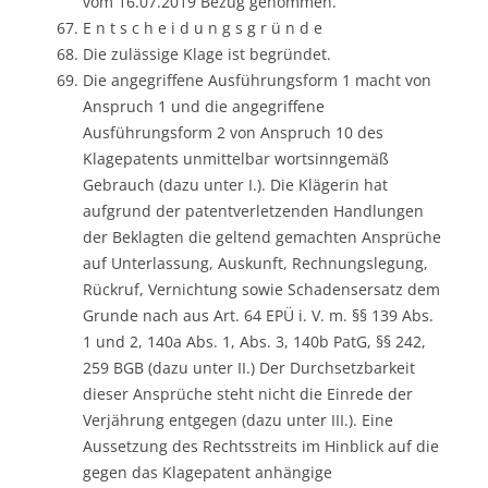
vom 16.07.2019 Bezug genommen.
E n t s c h e i d u n g s g r ü n d e
Die zulässige Klage ist begründet.
Die angegriffene Ausführungsform 1 macht von
Anspruch 1 und die angegriffene
Ausführungsform 2 von Anspruch 10 des
Klagepatents unmittelbar wortsinngemäß
Gebrauch (dazu unter I.). Die Klägerin hat
aufgrund der patentverletzenden Handlungen
der Beklagten die geltend gemachten Ansprüche
auf Unterlassung, Auskunft, Rechnungslegung,
Rückruf, Vernichtung sowie Schadensersatz dem
Grunde nach aus Art. 64 EPÜ i. V. m. §§ 139 Abs.
1 und 2, 140a Abs. 1, Abs. 3, 140b PatG, §§ 242,
259 BGB (dazu unter II.) Der Durchsetzbarkeit
dieser Ansprüche steht nicht die Einrede der
Verjährung entgegen (dazu unter III.). Eine
Aussetzung des Rechtsstreits im Hinblick auf die
gegen das Klagepatent anhängige