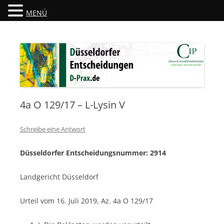
MENÜ
Düsseldorfer Entscheidungen
D-Prax.de
4a O 129/17 – L-Lysin V
Schreibe eine Antwort
Düsseldorfer Entscheidungsnummer: 2914
Landgericht Düsseldorf
Urteil vom 16. Juli 2019, Az. 4a O 129/17