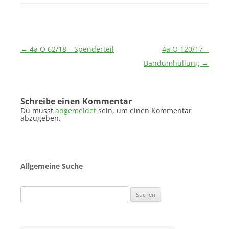
Beitragsnavigation
←
4a O 62/18 – Spenderteil
4a O 120/17 –
Bandumhüllung
→
Schreibe einen Kommentar
Du musst
angemeldet
sein, um einen Kommentar
abzugeben.
Allgemeine Suche
Suchen
nach: